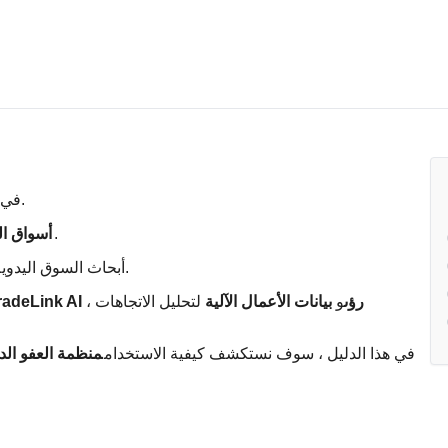
في التجارة العالمية ، يمكن للتوقيت واختيار السوق أن يحدث فرقًا كبيرًا.
تقديم فرص نمو كبيرة - لكن تحديدها مبكرًا يمثل تحديًا.
أسواق ال
أبحاث السوق اليدوية بطيئة وغالبًا ما تفتقر إلى العمق اللازم لإبلاغ القرارات الاستراتيجية.
TradeLink AI رؤى
و
بيانات الأعمال الآلية
لتحليل الاتجاهات ،
في هذا الدليل ، سوف نستكشف كيفية الاستخدام
منظمة العفو الد