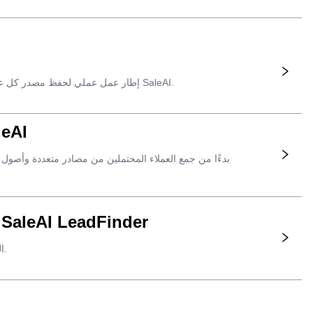
إطار عمل عملي لحفظ مصدر كل عميل محتمل في مجال الأعمال التجارية بين الشركات، وما يثبته المصدر، وما هي إجراءات المبيعات التي يجب اتخاذها بعد ذلك في SaleAI.
أتمتة توليد العملاء المحتملين في مجا
اعثر على شركات حقيقية من خلال طلب واحد من المشتري باستخدام وكيل leAI LeadFinder
كيفية وصف المشترين الذين تريدهم، ومراجعة الشركات التي تم إرجاعها، ونقل السجلات المؤهلة فقط إلى سير عمل SaleAI التالي.