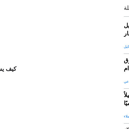
ة
توليد
ر
ق
كيف يسا
اعي
ى متابعة 50 عميلاً
ًا
لاء