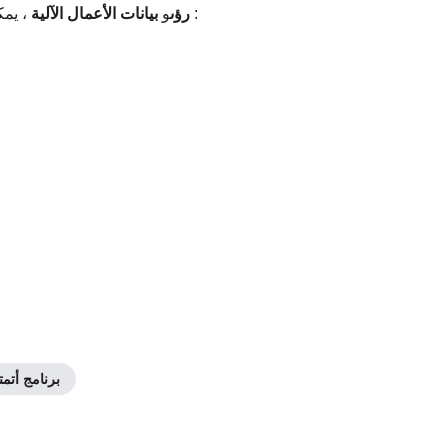
، يمكن للمصدرين:
TradeLink AI رؤى
و
بيانات الأعمال الآلية
برنامج أتمت