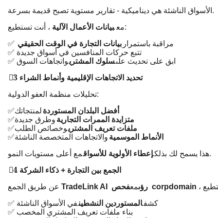
الأسواق الناشئة هي ديناميكية - تقارير مستوية تصبح قديمة بسرعة.
، أنت تستطيع:
مع
بيانات الأعمال الآلية
✅ مراقبة باستمرار
بيانات التجارة في الوقت الحقيقي
✅ تتبع حركات المنافسين في أسواق جديدة
✅ ابق على تحديث على
سلوك المشتري
واتجاهات السوق
3⃣ تحديد الاتجاهات الإقليمية وأنماط الشراء
تحليلات منظمة العفو الدولية:
أفضل البلدان المستوردة
لمنتجاتك
✅
متزايدة الممرات التجارية
وطرق جديدة
✅
ملفات تعريف المشتري
وخصائص الطلب
✅
الأنماط الموسمية
والاتجاهات المتخصصة الناشئة
✅
مع أعلى مستويات النمو.
هذا يسمح لك بذلك
إعطاء الأولوية للأسواق
4⃣ الجمع بين التجارة + ذكاء الشركة
فحص corpdomain
TradeLink AI رؤى
مع
عن طريق الجمع
✅ كشف
المستوردين النشطين
في الأسواق الناشئة
✅ بناء ملفات تعريف المشتري المخصب