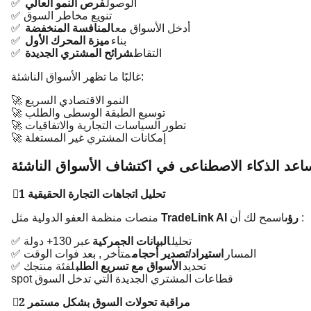
✅ الوصول
فرص النمو العالي
✅ تنويع مخاطر السوق
✅ أدخل الأسواق مع
المنافسة المنخفضة
✅ بناء
ميزة المحرك الأول
✅ التقاط
شرائح المشتري الجديدة
غالبًا ما تظهر الأسواق الناشئة:
🚀 النمو الاقتصادي السريع
🚀 توسيع الطبقة الوسطى والطلب
🚀 تطور السياسات التجارية والاتفاقيات
🚀 إمكانات المشتري غير المستغلة
عد الذكاء الاصطناعى في اكتشاف الأسواق الناشئة
1⃣ تحليل اتجاهات التجارة الحقيقية
اسمح لك أن:
TradeLink AI رؤى
منصات منظمة العفو الدولية مثل
✅ تحليل
البيانات الجمركية
عبر 130+ دولة
✅ المسار
استيراد/تصدير أحجام
متأخر , بعد فوات الوقت
✅ تحديد
الأسواق مع تسريع الطلب
لفئة منتجك
spot قطاعات المشتري الجديدة التي تدخل السوق
2⃣ مراقبة تحولات السوق بشكل مستمر