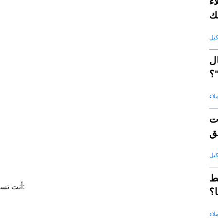
ون
ل
؟
لاء
ت
ئق
ط
، أنت تستطيع:
؟
لاء