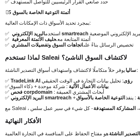
✅ حدد صانعي القرار الرئيسيين للتواصل المستهدف
5⃣ أتمتة التوعية الخاصة بالسوق
بمجرد تحديد الأسواق ذات الإمكانات العالية:
ريد الإلكتروني الموضعية
البريد الإلكتروني smartreach
✅ استخدم
✅ أتمتة المتابعة مع
حليف الأتمتة المعرفية
✅ تخصيص الرسائل بناءً على
اتجاهات السوق وتفضيلات المشتري
لماذا تستخدم Saleai لاكتشاف السوق الناشئ؟
يوفر حلاً متكاملًا لاكتشاف واستهداف أسواق التصدير الناشئة:
ساليا
TradeLink AI رؤى
: تحليل بيانات التجارة في الوقت الحقيقي
✅
بيانات الأعمال الآلية
: شركة موحدة + ذكاء السوق
✅
: أبحاث المشتري العميقة
فحص corpdomain
✅
ة
: ينفذ
التوعية الخاصة بالأسواق
+
البريد الإلكتروني smartreach
✅
المشاركة المستهدفة
الأفكار النهائية
تصدير الناشئة