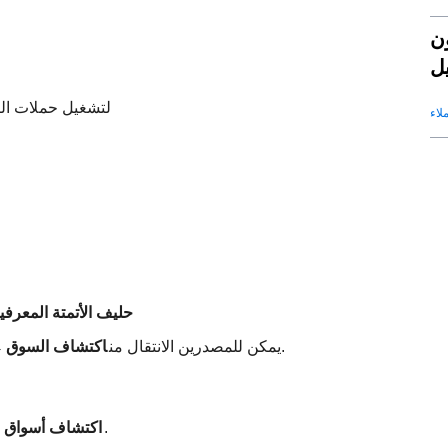
ون
يق
ح؟
لتشغيل حملات الب
لاء
حليف الأتمتة المعرفي
- كل شيء في سير عمل سلس.
مع Saleai ، يمكن للمصدرين الانتقال من
اكتشاف السوق
→
هو مفتاح الحفاظ على المنافسة في التجارة العالمية.
اكتشاف أسواق ال