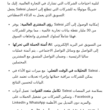
لتلبية احتياجات الشركات التي تشارك في التجارة العالمية. إليك ما
يجعل Saleai شريكًا موثوقًا به للشركات التي تتطلع إلى احتضان
التسويق الذي يعمل به الذكاء الاصطناعي:
رؤى المشتري العالمية:
يوفر Saleai إمكانية الوصول إلى أكثر
من 30 مليار نقطة بيانات تجارية عالمية ، مما يوفر للشركات
فهمًا شاملاً لسلوك المشتري واتجاهات السوق.
من التسويق عبر البريد الإلكتروني
أتمتة الحملة التي تحركها AI:
إلى التواصل مع وسائل التواصل الاجتماعي ، يتم أتمتة عمليات
ساليا الرئيسية ، وضمان التواصل المتسق مع المشترين
المحتملين.
التحليلات في الوقت الفعلي:
مع ميزات تتبع الأداء في Saleai ،
يمكن للشركات مراقبة حملاتها وإجراء تعديلات تعتمد على
البيانات لتحسين النتائج.
تكامل متعدد القنوات:
تعمل أدوات Saleai بسلاسة عبر المنصات
، وتمكين الشركات من تشغيل الحملات على Facebook و
LinkedIn و WhatsApp والمزيد دون التبديل بين الأنظمة.