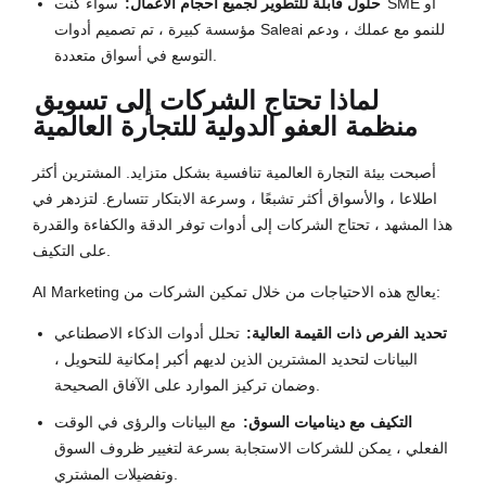
حلول قابلة للتطوير لجميع أحجام الأعمال:
سواء كنت SME أو
مؤسسة كبيرة ، تم تصميم أدوات Saleai للنمو مع عملك ، ودعم
التوسع في أسواق متعددة.
لماذا تحتاج الشركات إلى تسويق
منظمة العفو الدولية للتجارة العالمية
أصبحت بيئة التجارة العالمية تنافسية بشكل متزايد. المشترين أكثر
اطلاعا ، والأسواق أكثر تشبعًا ، وسرعة الابتكار تتسارع. لتزدهر في
هذا المشهد ، تحتاج الشركات إلى أدوات توفر الدقة والكفاءة والقدرة
على التكيف.
AI Marketing يعالج هذه الاحتياجات من خلال تمكين الشركات من:
تحديد الفرص ذات القيمة العالية:
تحلل أدوات الذكاء الاصطناعي
البيانات لتحديد المشترين الذين لديهم أكبر إمكانية للتحويل ،
وضمان تركيز الموارد على الآفاق الصحيحة.
التكيف مع ديناميات السوق:
مع البيانات والرؤى في الوقت
الفعلي ، يمكن للشركات الاستجابة بسرعة لتغيير ظروف السوق
وتفضيلات المشتري.