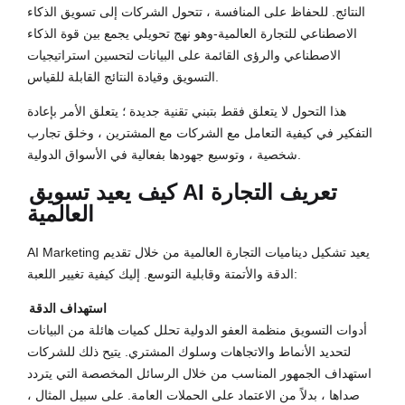
النتائج. للحفاظ على المنافسة ، تتحول الشركات إلى تسويق الذكاء
الاصطناعي للتجارة العالمية-وهو نهج تحويلي يجمع بين قوة الذكاء
الاصطناعي والرؤى القائمة على البيانات لتحسين استراتيجيات
التسويق وقيادة النتائج القابلة للقياس.
هذا التحول لا يتعلق فقط بتبني تقنية جديدة ؛ يتعلق الأمر بإعادة
التفكير في كيفية التعامل مع الشركات مع المشترين ، وخلق تجارب
شخصية ، وتوسيع جهودها بفعالية في الأسواق الدولية.
كيف يعيد تسويق AI تعريف التجارة
العالمية
AI Marketing يعيد تشكيل ديناميات التجارة العالمية من خلال تقديم
الدقة والأتمتة وقابلية التوسع. إليك كيفية تغيير اللعبة:
استهداف الدقة
أدوات التسويق منظمة العفو الدولية تحلل كميات هائلة من البيانات
لتحديد الأنماط والاتجاهات وسلوك المشتري. يتيح ذلك للشركات
استهداف الجمهور المناسب من خلال الرسائل المخصصة التي يتردد
صداها ، بدلاً من الاعتماد على الحملات العامة. على سبيل المثال ،