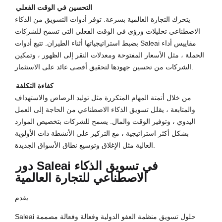
التحسين في الوقت الفعلي
يتحرك التجارة العالمية بسرعة. توفر أدوات التسويق من الذكاء
الاصطناعي تحليلات ورؤى في الوقت الفعلي التي تسمح للشركات
بضبط استراتيجياتها أثناء الطيران. تتبع أدوات Saleai مقاييس أداء
الحملة ، مثل الأسعار المفتوحة ومعدلات النقر إلى الظهور ، وتمكين
الشركات من تحسين جهودها لتحقيق أقصى عائد على الاستثمار.
كفاءة التكلفة
من خلال أتمتة المهام المتكررة مثل توليد الرصاص والاستهداف
والمتابعة ، يقلل تسويق الذكاء الاصطناعي من الحاجة إلى العمل
اليدوي ، وتوفير الوقت والمال. يسمح للشركات بتخصيص الموارد
بشكل أكثر استراتيجية ، مع التركيز على الأنشطة ذات الأولوية
العالية مثل الإغلاق وتوسيع نطاق الأسواق الجديدة.
دور Saleai في تسويق الذكاء
الاصطناعي للتجارة العالمية
يقدم
Saleai حلول تسويق منظمة العفو الدولية وفعالة وفعالة مصممة