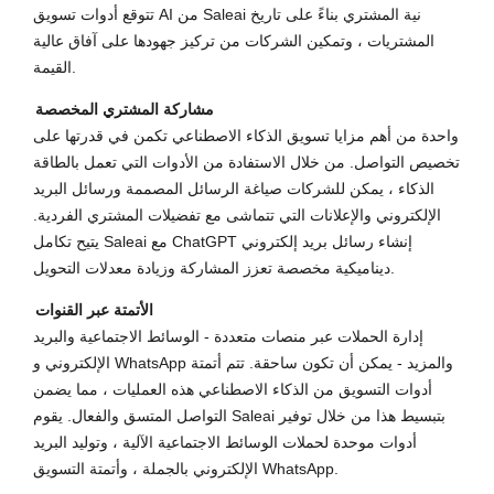
تتوقع أدوات تسويق AI من Saleai نية المشتري بناءً على تاريخ
المشتريات ، وتمكين الشركات من تركيز جهودها على آفاق عالية
القيمة.
مشاركة المشتري المخصصة
واحدة من أهم مزايا تسويق الذكاء الاصطناعي تكمن في قدرتها على
تخصيص التواصل. من خلال الاستفادة من الأدوات التي تعمل بالطاقة
الذكاء ، يمكن للشركات صياغة الرسائل المصممة ورسائل البريد
الإلكتروني والإعلانات التي تتماشى مع تفضيلات المشتري الفردية.
يتيح تكامل Saleai مع ChatGPT إنشاء رسائل بريد إلكتروني
ديناميكية مخصصة تعزز المشاركة وزيادة معدلات التحويل.
الأتمتة عبر القنوات
إدارة الحملات عبر منصات متعددة - الوسائط الاجتماعية والبريد
الإلكتروني و WhatsApp والمزيد - يمكن أن تكون ساحقة. تتم أتمتة
أدوات التسويق من الذكاء الاصطناعي هذه العمليات ، مما يضمن
التواصل المتسق والفعال. يقوم Saleai بتبسيط هذا من خلال توفير
أدوات موحدة لحملات الوسائط الاجتماعية الآلية ، وتوليد البريد
الإلكتروني بالجملة ، وأتمتة التسويق WhatsApp.