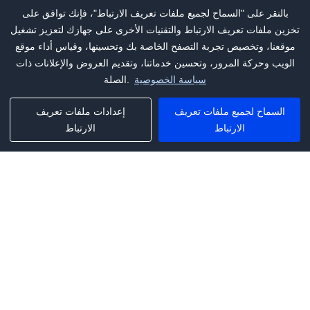
بالنقر على "السماح لجميع ملفات تعريف الارتباط"، فإنك توافق على
تخزين ملفات تعريف الارتباط والتقنيات الأخرى على جهازك لتعزيز تشغيل
موقعنا، وتخصيص تجربة التصفح الخاصة بك وتحسينها، وقياس أداء موقع
الويب وحركة المرور، وتحسين خدماتنا، وتقديم العروض والإعلانات ذات
سياسة الخصوصية
الصلة.
السماح لجميع ملفات تعريف
إعدادات ملفات تعريف
الارتباط
الارتباط
Phone:
+1(341)231-2122