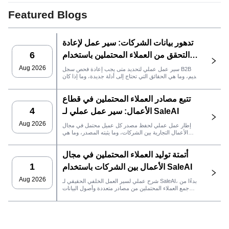
Featured Blogs
تدهور بيانات الشركات: سير عمل لإعادة
6
التحقق من العملاء المحتملين باستخدام
SaleAI
Aug 2026
سير عمل عملي لتحديد متى يجب إعادة فحص سجل B2B
قديم، وما هي الحقائق التي تحتاج إلى أدلة جديدة، وما إذا كان
العميل المحتمل جاهزًا لنظام إدارة علاقات العملاء أو للتواصل.
تتبع مصادر العملاء المحتملين في قطاع
4
الأعمال: سير عمل عملي لـ SaleAI
Aug 2026
إطار عمل عملي لحفظ مصدر كل عميل محتمل في مجال
الأعمال التجارية بين الشركات، وما يثبته المصدر، وما هي
إجراءات المبيعات التي يجب اتخاذها بعد ذلك في SaleAI.
أتمتة توليد العملاء المحتملين في مجال
1
الأعمال بين الشركات باستخدام SaleAI
Aug 2026
شرح عملي لسير العمل الخلفي الحقيقي لـ SaleAI، بدءًا من
جمع العملاء المحتملين من مصادر متعددة وأصول البيانات
الدائمة وصولاً إلى التواصل عبر البريد الإلكتروني، وملكية نظام
إدارة علاقات العملاء، وتتبع الأداء.