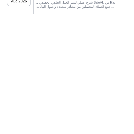
Aug 2026
شرح عملي لسير العمل الخلفي الحقيقي لـ SaleAI، بدءًا من
جمع العملاء المحتملين من مصادر متعددة وأصول البيانات
الدائمة وصولاً إلى التواصل عبر البريد الإلكتروني، وملكية نظام
إدارة علاقات العملاء، وتتبع الأداء.