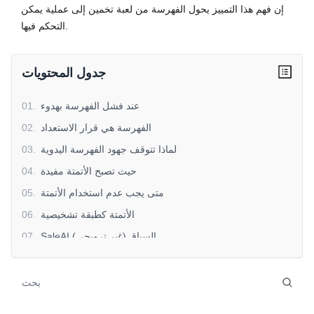
إن فهم هذا التمييز يحول الفهرسة من لعبة تخمين إلى عملية يمكن
التحكم فيها.
جدول المحتويات
عند فشل الفهرسة بهدوء
.
01
الفهرسة هي قرار الاستعداد
.
02
لماذا تتوقف جهود الفهرسة اليدوية
.
03
حيث تصبح الأتمتة مفيدة
.
04
متى يجب عدم استخدام الأتمتة
.
05
الأتمتة كطبقة تشخيصية
.
06
SaleAI السياق (غير ترويجي)
.
07
جعل الفهرسة قابلة للتنبؤ
.
08
الفكرة الختامية
.
09