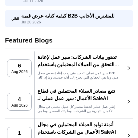
Jul 17 2026
العملاء المحتملين يستحقون اهتمام المبيعات؟
كيفية كتابة عرض قيمة B2B للمشترين الأجانب
التالي
Jul 20 2026
Featured Blogs
تدهور بيانات الشركات: سير عمل لإعادة
التحقق من العملاء المحتملين باستخدام
6
SaleAI
Aug 2026
سير عمل عملي لتحديد متى يجب إعادة فحص سجل B2B
قديم، وما هي الحقائق التي تحتاج إلى أدلة جديدة، وما إذا كان
العميل المحتمل جاهزًا لنظام إدارة علاقات العملاء أو للتواصل.
تتبع مصادر العملاء المحتملين في قطاع
الأعمال: سير عمل عملي لـ SaleAI
4
Aug 2026
إطار عمل عملي لحفظ مصدر كل عميل محتمل في مجال
الأعمال التجارية بين الشركات، وما يثبته المصدر، وما هي
إجراءات المبيعات التي يجب اتخاذها بعد ذلك في SaleAI.
أتمتة توليد العملاء المحتملين في مجال
الأعمال بين الشركات باستخدام SaleAI
1