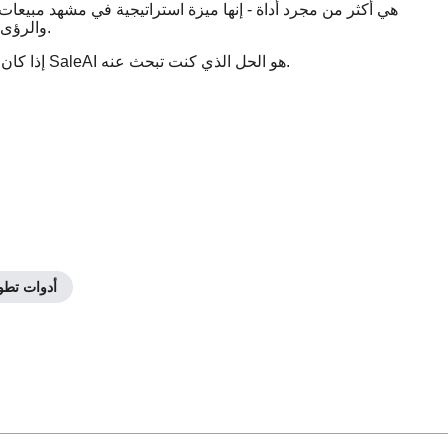
والرؤى القابلة للتنفيذ ، فإنه يمكن فرق المبيعات من تحقيق المزيد بجهد أقل.
إذا كان هدفك هو تحسين إدارة العملاء المحتملين ودفع النمو المستدام ، فإن SaleAI هو الحل الذي كنت تبحث عنه.
أدوات تطوي