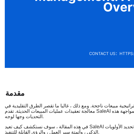
مقدمة
تراتيجية مبيعات ناجحة. ومع ذلك ، غالبا ما تقصر الطرق التقليدية في
معالجة تعقيدات عمليات المبيعات الحديثة. تقدم SaleAI حلا ثوريا من خلال الاستفادة من الذكاء الاصطناعي والأتمتة لمواجهة هذه
التحديات وجها لوجه.
في هذه المقالة ، سوف نستكشف كيف تعيد SaleAI تعريف إدارة العملاء المحتملين من خلال ثلاث ميزات تحويلية: تحديد الأولويات
الذكي ، وأتمتة سير العمل ، والرؤى القابلة للتنفيذ.