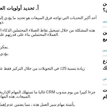
من
أ. تحديد أولويات الع
؟
أحد أكبر التحديات التي تواجه فرق المبيعات هو تحديد ما يؤدي إ
رين
ذوي القيمة المنخفضة إلى استنزاف الموارد والإضرار بمعدلات التحويل.
ين
والبيانات الديموغرافية والأنماط السلوكية ، تصنف SaleAI العملاء المحتملين بناء على قدرتهم على التحويل.
مع
S
يمكن لفرق المبيعات تخصيص الوقت والموارد للفرص عالية القيمة.
رين
يؤدي التركيز المحسن إلى دورات مبيعات أقصر ومعدلات ربح أعلى.
دع
لك
اعي
ات
غالبا ما تستهلك المهام الإدارية مثل رس
ام
المبيعات. هذه المهام ، على الرغم من ضرورتها ، تحول الانتباه عن أنشطة البيع الأساسية.
يقوم SaleAI بأتمتة مهام سير العمل هذه ، مما يضمن عدم إهمال أي عميل متوقع مع توفير وقت ثمين لفرق المبيعات.