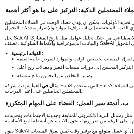
ملاء المحتملين الذكية: التركيز على ما هو أكثر أهمية
لى تحديد الأولويات. يمكن أن يؤدي قضاء الوقت في العملاء المحتملين
يحل SaleAI هذه المشكلة من خلال تسجيل نقاط العملاء المحتملين الذكاء الاصطناعي. من خلال تحليل عوامل مثل تاريخ المشاركة
:
الفوائد الرئيسية
يضمن التخلص من التخمين نتائج متسقة.
مثال في العمل
شهدت شركة SaaS التي تستخدم SaleAI زيادة بنسبة 25٪ في التحويلات من خلال التركيز فقط على العملاء
المحتملين الحاصلين على أعلى الدرجات.:
ب. أتمتة سير العمل: القضاء على المهام المتكررة
ائل البريد الإلكتروني للمتابعة وجدولة الاجتماعات وتحديثات CRM جزءا كبيرا من يوم مندوب