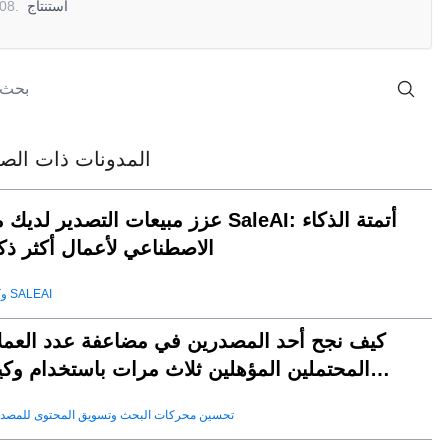
استنتاج
.
08
المدونات ذات الصل
عزز مبيعات التصدير لديك مع SaleAI: أتمتة الذ
الاصطناعي لأعمال أكثر ذكا
وكيل SALEAI
كيف نجح أحد المصدرين في مضاعفة عدد العملا
المحتملين المؤهلين ثلاث مرات باستخدام وكي
SaleAI لتوليد العملاء المحتملين
تحسين محركات البحث وتسويق المحتوى للمصد