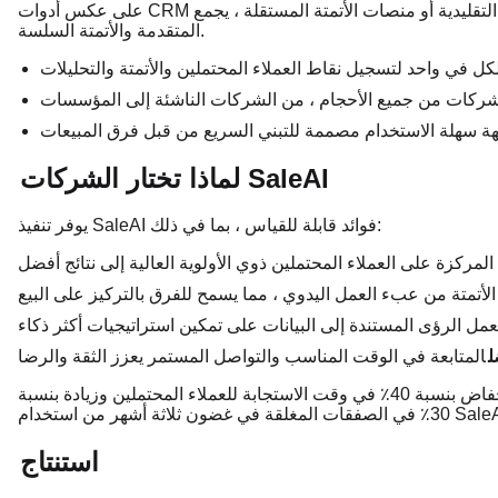
على عكس أدوات CRM التقليدية أو منصات الأتمتة المستقلة ، يجمع SaleAI بين أفضل ما في العالمين: قدرات الذكاء الاصطناعي
المتقدمة والأتمتة السلسة.
لماذا تختار الشركات SaleAI
يوفر تنفيذ SaleAI فوائد قابلة للقياس ، بما في ذلك:
ل
أبلغت شركة تجارة إلكترونية متوسطة الحجم عن انخفاض بنسبة 40٪ في وقت الاستجابة للعملاء المحتملين وزيادة بنسبة
غلقة في غضون ثلاثة أشهر من استخدام SaleAI.:
استنتاج