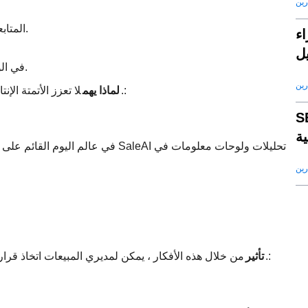
رين
المتابعة التلقائية للبريد الإلكتروني بناء على نشاط العملاء المحتملين.
صطناعى في بناء
يل
تحديثات CRM في الوقت الفعلي للحفاظ على دقة البيانات وتحديثها.
رين
لا تعزز الأتمتة الإنتاجية فحسب ، بل تضمن أيضا تجربة متسقة ومهنية للعملاء المحتملين.:
لماذا يهم
ء الاصطناعى لجذب
ة
في عالم اليوم القائم على البيانات ،
رين
من خلال هذه الأفكار ، يمكن لمديري المبيعات اتخاذ قرارات مستنيرة وتحسين أداء الفريق والبقاء في صدارة اتجاهات السوق.:
تأثير