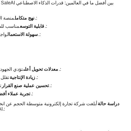
منصة الكل في واحد لتسجيل نقاط العملاء المحتملين والأتمتة والتحليلات.:
نهج متكامل
مناسب للشركات من جميع الأحجام ، من الشركات الناشئة إلى المؤسسات.:
قابلية التوسع
واجهة سهلة الاستخدام مصممة للتبني السريع من قبل فرق المبيعات.:
سهولة الاستعمال
تؤدي الجهود المركزة على العملاء المحتملين ذوي الأولوية العالية إلى نتائج أفضل.:
معدلات تحويل أعلى
تقلل الأتمتة من عبء العمل اليدوي ، مما يسمح للفرق بالتركيز على البيع.:
زيادة الإنتاجية
تعمل الرؤى المستندة إلى البيانات على تمكين استراتيجيات أكثر ذكاء.:
تحسين عملية صنع القرار
المتابعة في الوقت المناسب والتواصل المستمر يعزز الثقة والرضا.:
تجربة عملاء أفض
دراسة حالة
30٪ في الصفقات الم