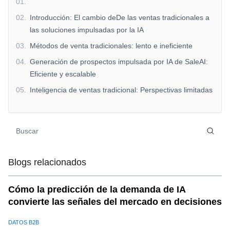
01
.
02
.
Introducción: El cambio deDe las ventas tradicionales a
las soluciones impulsadas por la IA
03
.
Métodos de venta tradicionales: lento e ineficiente
04
.
Generación de prospectos impulsada por IA de SaleAI:
Eficiente y escalable
05
.
Inteligencia de ventas tradicional: Perspectivas limitadas
para los mercados globales
06
.
Inteligencia de ventas impulsada por IA de SaleAI:
Información procesable en tiempo real
07
.
Ventas transfronterizas tradicionales: complejo y difícil
de escalar
Blogs relacionados
08
.
Optimización de ventas transfronterizas de SaleAI:
Operaciones globales sin interrupciones
Cómo la predicción de la demanda de IA
convierte las señales del mercado en decisiones
09
.
Conclusión: El futuro de las ventas conSaleAI
DATOS B2B