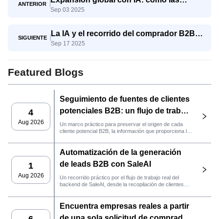
ANTERIOR
Sep 03 2025
pymes compiten con los gigantes
La IA y el recorrido del comprador B2B:
SIGUIENTE
Sep 17 2025
del conocimiento a la decisión
Featured Blogs
Seguimiento de fuentes de clientes
potenciales B2B: un flujo de trabajo
4
práctico de SaleAI
Aug 2026
Un marco práctico para preservar el origen de cada
cliente potencial B2B, la información que proporciona la
fuente y la siguiente acción de ventas que debe llevarse
a cabo en SaleAI.
Automatización de la generación
de leads B2B con SaleAI
1
Aug 2026
Un recorrido práctico por el flujo de trabajo real del
backend de SaleAI, desde la recopilación de clientes
potenciales de múltiples fuentes y los activos de datos
persistentes hasta el contacto por correo electrónico, la
Encuentra empresas reales a partir
gestión del CRM y el seguimiento del rendimiento.
de una sola solicitud de comprador