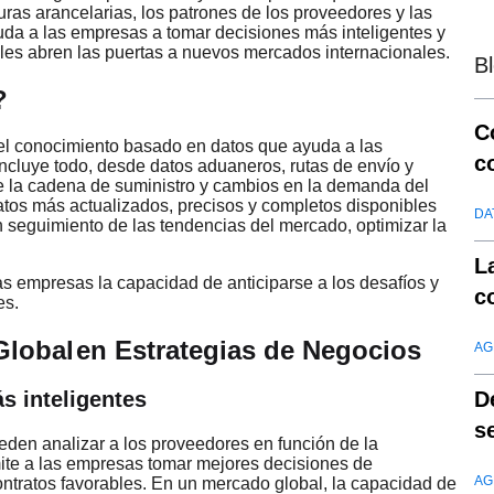
turas arancelarias, los patrones de los proveedores y las
uda a las empresas a tomar decisiones más inteligentes y
les abren las puertas a nuevos mercados internacionales.
B
?
C
y el conocimiento basado en datos que ayuda a las
c
ncluye todo, desde datos aduaneros, rutas de envío y
de la cadena de suministro y cambios en la demanda del
d
tos más actualizados, precisos y completos disponibles
DA
un seguimiento de las tendencias del mercado, optimizar la
L
las empresas la capacidad de anticiparse a los desafíos y
c
es.
Global
en Estrategias de Negocios
AG
D
s inteligentes
s
eden analizar a los proveedores en función de la
rmite a las empresas tomar mejores decisiones de
AG
ontratos favorables. En un mercado global, la capacidad de