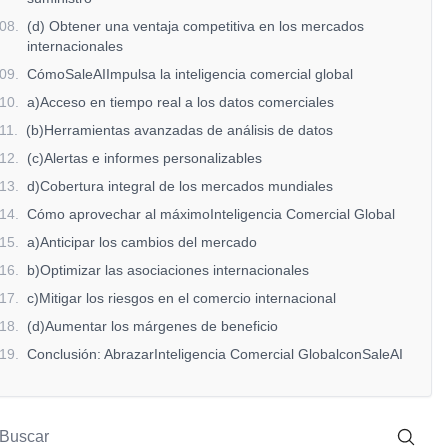
08
.
(d) Obtener una ventaja competitiva en los mercados
internacionales
09
.
CómoSaleAIImpulsa la inteligencia comercial global
10
.
a)Acceso en tiempo real a los datos comerciales
11
.
(b)Herramientas avanzadas de análisis de datos
12
.
(c)Alertas e informes personalizables
13
.
d)Cobertura integral de los mercados mundiales
14
.
Cómo aprovechar al máximoInteligencia Comercial Global
15
.
a)Anticipar los cambios del mercado
16
.
b)Optimizar las asociaciones internacionales
17
.
c)Mitigar los riesgos en el comercio internacional
18
.
(d)Aumentar los márgenes de beneficio
19
.
Conclusión: AbrazarInteligencia Comercial GlobalconSaleAI