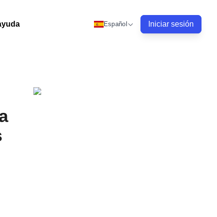
ayuda
Iniciar sesión
Español
a
s