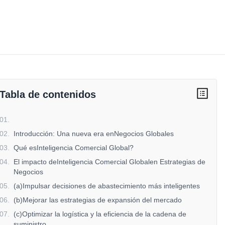
Tabla de contenidos
01
.
02
.
Introducción: Una nueva era enNegocios Globales
03
.
Qué esInteligencia Comercial Global?
04
.
El impacto deInteligencia Comercial Globalen Estrategias de
Negocios
05
.
(a)Impulsar decisiones de abastecimiento más inteligentes
06
.
(b)Mejorar las estrategias de expansión del mercado
07
.
(c)Optimizar la logística y la eficiencia de la cadena de
suministro