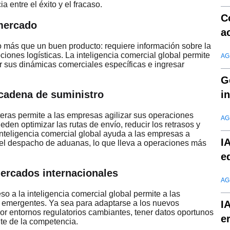
 entre el éxito y el fracaso.
C
 mercado
a
 más que un buen producto: requiere información sobre la
ones logísticas. La inteligencia comercial global permite
AG
 sus dinámicas comerciales específicas e ingresar
G
i
a cadena de suministro
c
eras permite a las empresas agilizar sus operaciones
AG
eden optimizar las rutas de envío, reducir los retrasos y
 inteligencia comercial global ayuda a las empresas a
I
y el despacho de aduanas, lo que lleva a operaciones más
e
mercados internacionales
AG
so a la inteligencia comercial global permite a las
I
s emergentes. Ya sea para adaptarse a los nuevos
or entornos regulatorios cambiantes, tener datos oportunos
e
te de la competencia.