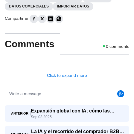
DATOS COMERCIALES
IMPORTAR DATOS
Compartir en
Comments
0
comments
Click to expand more
Expansión global con IA: cómo las
ANTERIOR
Sep 03 2025
pymes compiten con los gigantes
La IA y el recorrido del comprador B2B: