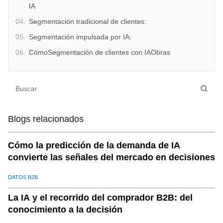
IA
04
.
Segmentación tradicional de clientes:
05
.
Segmentación impulsada por IA:
06
.
CómoSegmentación de clientes con IAObras
07
.
a. Recopilación e integración de datos
08
.
b. Identificación de patrones de comportamiento
09
.
c. Segmentación predictiva para el compromiso futuro
10
.
d.Aprendizaje continuo y ajustes dinámicos
Blogs relacionados
11
.
Los beneficios deSegmentación de clientes impulsada
por IA
Cómo la predicción de la demanda de IA
convierte las señales del mercado en decisiones
12
.
Cómo implementarloSegmentación de clientes con IA
13
.
Conclusión: Desbloquee una interacción más inteligente
DATOS B2B
con el cliente conSegmentación de IA
La IA y el recorrido del comprador B2B: del
conocimiento a la decisión