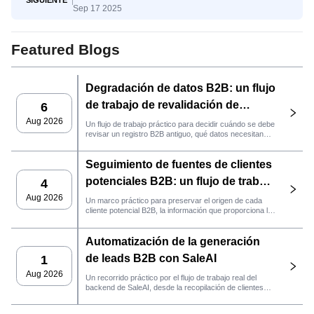
SIGUIENTE
Sep 17 2025
del conocimiento a la decisión
Featured Blogs
Degradación de datos B2B: un flujo
de trabajo de revalidación de
6
clientes potenciales con SaleAI
Aug 2026
Un flujo de trabajo práctico para decidir cuándo se debe
revisar un registro B2B antiguo, qué datos necesitan
nuevas pruebas y si el cliente potencial está listo para
la gestión de relaciones con el cliente (CRM) o para
Seguimiento de fuentes de clientes
contactarlo.
potenciales B2B: un flujo de trabajo
4
práctico de SaleAI
Aug 2026
Un marco práctico para preservar el origen de cada
cliente potencial B2B, la información que proporciona la
fuente y la siguiente acción de ventas que debe llevarse
a cabo en SaleAI.
Automatización de la generación
de leads B2B con SaleAI
1
Aug 2026
Un recorrido práctico por el flujo de trabajo real del
backend de SaleAI, desde la recopilación de clientes
potenciales de múltiples fuentes y los activos de datos
persistentes hasta el contacto por correo electrónico, la