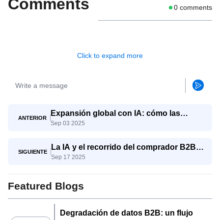
Comments
0
comments
Click to expand more
Expansión global con IA: cómo las
ANTERIOR
Sep 03 2025
pymes compiten con los gigantes
La IA y el recorrido del comprador B2B:
SIGUIENTE
Sep 17 2025
del conocimiento a la decisión
Featured Blogs
Degradación de datos B2B: un flujo