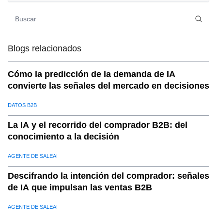
08
.
El futuro de los equipos de ventas: el papel de los
humanos en un entorno optimizado para la IA
09
.
Conclusión: Abrazar el futuro conAutomatización de
Blogs relacionados
ventas con IA
Cómo la predicción de la demanda de IA
convierte las señales del mercado en decisiones
DATOS B2B
La IA y el recorrido del comprador B2B: del
conocimiento a la decisión
AGENTE DE SALEAI
Descifrando la intención del comprador: señales
de IA que impulsan las ventas B2B
AGENTE DE SALEAI