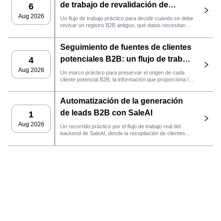
de trabajo de revalidación de
6
clientes potenciales con SaleAI
Aug 2026
Un flujo de trabajo práctico para decidir cuándo se debe
revisar un registro B2B antiguo, qué datos necesitan
nuevas pruebas y si el cliente potencial está listo para
la gestión de relaciones con el cliente (CRM) o para
Seguimiento de fuentes de clientes
contactarlo.
potenciales B2B: un flujo de trabajo
4
práctico de SaleAI
Aug 2026
Un marco práctico para preservar el origen de cada
cliente potencial B2B, la información que proporciona la
fuente y la siguiente acción de ventas que debe llevarse
a cabo en SaleAI.
Automatización de la generación
de leads B2B con SaleAI
1
Aug 2026
Un recorrido práctico por el flujo de trabajo real del
backend de SaleAI, desde la recopilación de clientes
potenciales de múltiples fuentes y los activos de datos
persistentes hasta el contacto por correo electrónico, la
gestión del CRM y el seguimiento del rendimiento.