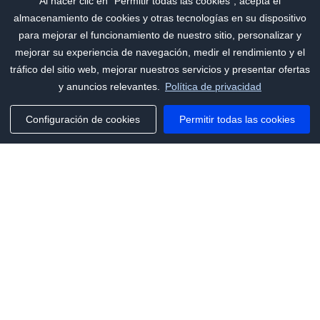
Al hacer clic en "Permitir todas las cookies", acepta el
almacenamiento de cookies y otras tecnologías en su dispositivo
para mejorar el funcionamiento de nuestro sitio, personalizar y
mejorar su experiencia de navegación, medir el rendimiento y el
tráfico del sitio web, mejorar nuestros servicios y presentar ofertas
y anuncios relevantes.
Política de privacidad
Configuración de cookies
Permitir todas las cookies
Phone:
+1(341)231-2122
E-mail:
marketing@saleai.ai