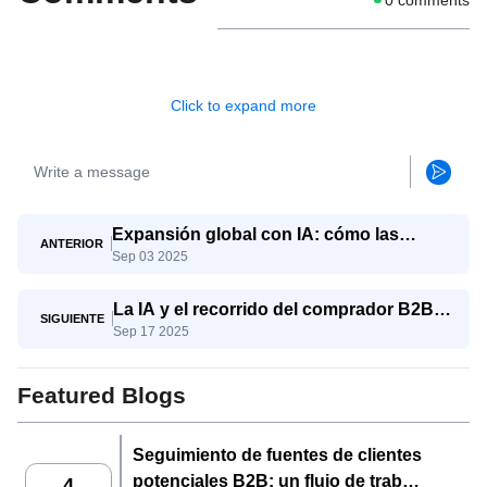
Click to expand more
Expansión global con IA: cómo las
ANTERIOR
Sep 03 2025
pymes compiten con los gigantes
La IA y el recorrido del comprador B2B:
SIGUIENTE
Sep 17 2025
del conocimiento a la decisión
Featured Blogs
Seguimiento de fuentes de clientes
potenciales B2B: un flujo de trabajo
4