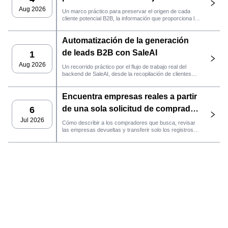
práctico de SaleAI
Aug 2026
Un marco práctico para preservar el origen de cada
cliente potencial B2B, la información que proporciona la
fuente y la siguiente acción de ventas que debe llevarse
a cabo en SaleAI.
Automatización de la generación
de leads B2B con SaleAI
1
Aug 2026
Un recorrido práctico por el flujo de trabajo real del
backend de SaleAI, desde la recopilación de clientes
potenciales de múltiples fuentes y los activos de datos
persistentes hasta el contacto por correo electrónico, la
Encuentra empresas reales a partir
gestión del CRM y el seguimiento del rendimiento.
de una sola solicitud de comprador
6
con el agente de SaleAI
Jul 2026
Cómo describir a los compradores que busca, revisar
las empresas devueltas y transferir solo los registros
LeadFinder.
que cumplan los requisitos al siguiente flujo de trabajo
de SaleAI.