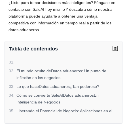
¿Listo para tomar decisiones más inteligentes?
Póngase en
contacto con SaleAI hoy mismo
Y descubra cómo nuestra
plataforma puede ayudarle a obtener una ventaja
competitiva con información en tiempo real a partir de los
datos aduaneros.
Tabla de contenidos
01
.
02
.
El mundo oculto deDatos aduaneros: Un punto de
inflexión en los negocios
03
.
Lo que haceDatos aduaneros¿Tan poderoso?
04
.
Cómo se convierte SaleAIDatos aduanerosEn
Inteligencia de Negocios
05
.
Liberando el Potencial de Negocio: Aplicaciones en el
Mundo Real deDatos aduaneros
06
.
Conclusión: Decisiones basadas en datos para una