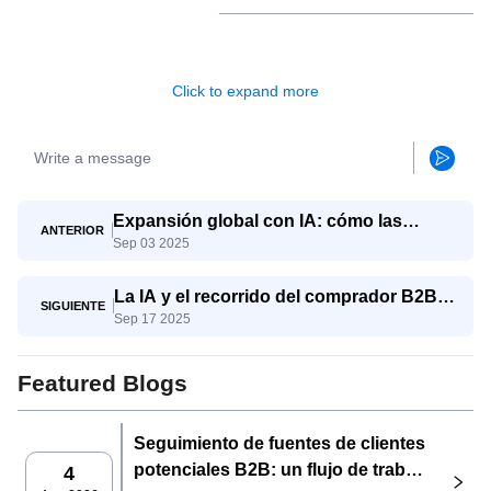
Click to expand more
Expansión global con IA: cómo las
ANTERIOR
Sep 03 2025
pymes compiten con los gigantes
La IA y el recorrido del comprador B2B:
SIGUIENTE
Sep 17 2025
del conocimiento a la decisión
Featured Blogs
Seguimiento de fuentes de clientes
potenciales B2B: un flujo de trabajo
4