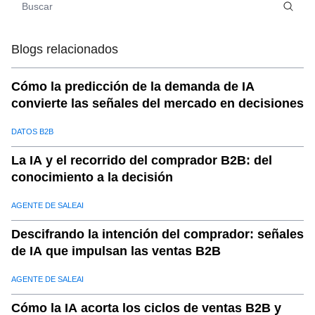
Mercado
08
.
Información respaldada por datos:
Blogs relacionados
09
.
c. Optimización de la cadena de suministro y la logística
10
.
Estudio de casos:
Cómo la predicción de la demanda de IA
11
.
d.Optimización de precios impulsada por IA
convierte las señales del mercado en decisiones
12
.
Información respaldada por datos:
DATOS B2B
13
.
e. Mejorar el marketing digital conPerspectivas
comerciales
La IA y el recorrido del comprador B2B: del
conocimiento a la decisión
14
.
Estudio de casos:
15
.
El impacto empresarial deInteligencia comercial
AGENTE DE SALEAI
impulsada por IA
Descifrando la intención del comprador: señales
16
.
Resultados respaldados por datos:
de IA que impulsan las ventas B2B
17
.
¿Por qué elegir?SaleAIpara la Inteligencia Comercial?
AGENTE DE SALEAI
Cómo la IA acorta los ciclos de ventas B2B y