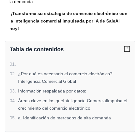
la demanda.
¡Transforme su estrategia de comercio electrónico con
la inteligencia comercial impulsada por IA de SaleAI
hoy!
Tabla de contenidos
01
.
02
.
¿Por qué es necesario el comercio electrónico?
Inteligencia Comercial Global
03
.
Información respaldada por datos:
04
.
Áreas clave en las queInteligencia ComercialImpulsa el
crecimiento del comercio electrónico
05
.
a. Identificación de mercados de alta demanda
06
.
Ejemplo del mundo real:
07
.
b. Benchmarking Competitivo y Posicionamiento en el