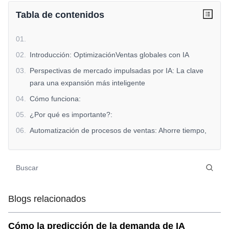
Tabla de contenidos
01
.
02
.
Introducción: OptimizaciónVentas globales con IA
03
.
Perspectivas de mercado impulsadas por IA: La clave
para una expansión más inteligente
04
.
Cómo funciona:
05
.
¿Por qué es importante?:
06
.
Automatización de procesos de ventas: Ahorre tiempo,
cierre acuerdos más rápido
07
.
Cómo funciona:
08
.
¿Por qué es importante?:
09
.
Seguimiento del rendimiento en tiempo real: Medir y
Blogs relacionados
ajustar las estrategias
10
.
Cómo funciona:
Cómo la predicción de la demanda de IA