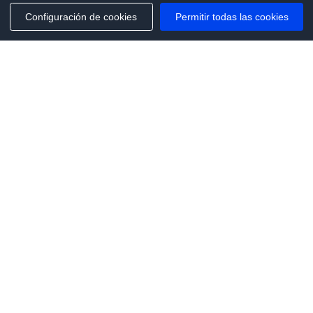
Configuración de cookies
Permitir todas las cookies
Phone:
+1(341)231-2122
E-mail:
marketing@saleai.ai
Address:
7901 4TH ST N STE 300
ST.PETERSBURG,FL.US 33702