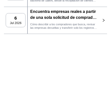
backend de SaleAI, desde la recopilación de clientes
potenciales de múltiples fuentes y los activos de datos
persistentes hasta el contacto por correo electrónico, la
Encuentra empresas reales a partir
gestión del CRM y el seguimiento del rendimiento.
de una sola solicitud de comprador
6
con el agente de SaleAI
Jul 2026
Cómo describir a los compradores que busca, revisar
las empresas devueltas y transferir solo los registros
LeadFinder.
que cumplan los requisitos al siguiente flujo de trabajo
de SaleAI.