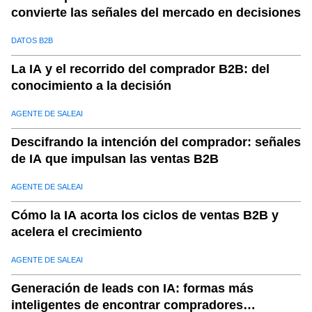
11
.
¿Por qué es importante?:
convierte las señales del mercado en decisiones
12
.
Soluciones de ventas escalables: Adaptación al
DATOS B2B
crecimiento
13
.
Cómo funciona:
La IA y el recorrido del comprador B2B: del
conocimiento a la decisión
14
.
¿Por qué es importante?:
15
.
Automatización de marketing global: Simplifique las
AGENTE DE SALEAI
campañas transfronterizas
Descifrando la intención del comprador: señales
16
.
Cómo funciona:
de IA que impulsan las ventas B2B
17
.
¿Por qué es importante?:
AGENTE DE SALEAI
18
.
Conclusión: Logre ventas globales más inteligentes
conSaleAI
Cómo la IA acorta los ciclos de ventas B2B y
acelera el crecimiento
AGENTE DE SALEAI
Generación de leads con IA: formas más
inteligentes de encontrar compradores