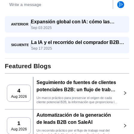
Expansión global con IA: cómo las
ANTERIOR
Sep 03 2025
pymes compiten con los gigantes
La IA y el recorrido del comprador B2B:
SIGUIENTE
Sep 17 2025
del conocimiento a la decisión
Featured Blogs
Seguimiento de fuentes de clientes
potenciales B2B: un flujo de trabajo
4
práctico de SaleAI
Aug 2026
Un marco práctico para preservar el origen de cada
cliente potencial B2B, la información que proporciona la
fuente y la siguiente acción de ventas que debe llevarse
a cabo en SaleAI.
Automatización de la generación
de leads B2B con SaleAI
1
Aug 2026
Un recorrido práctico por el flujo de trabajo real del