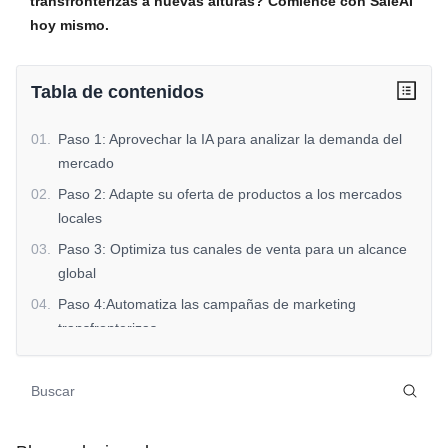
transfronterizas a nuevas alturas? Comience con SaleAI
hoy mismo.
Tabla de contenidos
01
.
Paso 1: Aprovechar la IA para analizar la demanda del
mercado
02
.
Paso 2: Adapte su oferta de productos a los mercados
locales
03
.
Paso 3: Optimiza tus canales de venta para un alcance
global
04
.
Paso 4:Automatiza las campañas de marketing
transfronterizas
05
.
Paso 5: Supervise y adapte en tiempo real
06
.
Conclusión: Toma tuVentas transfronterizasal siguiente
nivel