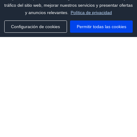
tráfico del sitio web, mejorar nuestros servicios y presentar ofertas
y anuncios relevantes.
Política de privacidad
Configuración de cookies
Permitir todas las cookies
Phone:
+1(341)231-2122
E-mail:
marketing@saleai.ai
Address:
7901 4TH ST N STE 300
ST.PETERSBURG,FL.US 33702