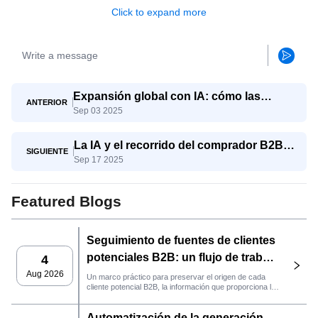
Click to expand more
Expansión global con IA: cómo las
ANTERIOR
Sep 03 2025
pymes compiten con los gigantes
La IA y el recorrido del comprador B2B:
SIGUIENTE
Sep 17 2025
del conocimiento a la decisión
Featured Blogs
Seguimiento de fuentes de clientes
potenciales B2B: un flujo de trabajo
4
práctico de SaleAI
Aug 2026
Un marco práctico para preservar el origen de cada
cliente potencial B2B, la información que proporciona la
fuente y la siguiente acción de ventas que debe llevarse
a cabo en SaleAI.
Automatización de la generación