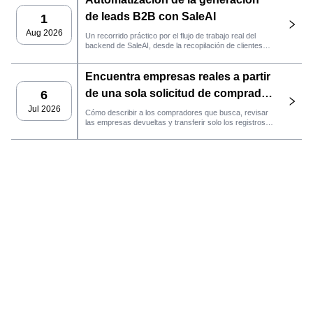
de leads B2B con SaleAI
1
Aug 2026
Un recorrido práctico por el flujo de trabajo real del
backend de SaleAI, desde la recopilación de clientes
potenciales de múltiples fuentes y los activos de datos
persistentes hasta el contacto por correo electrónico, la
Encuentra empresas reales a partir
gestión del CRM y el seguimiento del rendimiento.
de una sola solicitud de comprador
6
con el agente de SaleAI
Jul 2026
Cómo describir a los compradores que busca, revisar
las empresas devueltas y transferir solo los registros
LeadFinder.
que cumplan los requisitos al siguiente flujo de trabajo
de SaleAI.