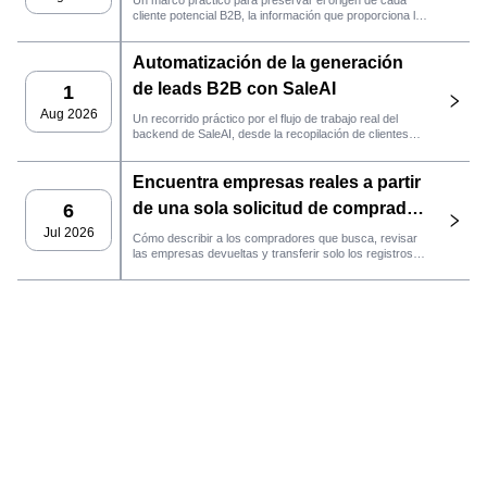
cliente potencial B2B, la información que proporciona la
fuente y la siguiente acción de ventas que debe llevarse
a cabo en SaleAI.
Automatización de la generación
de leads B2B con SaleAI
1
Aug 2026
Un recorrido práctico por el flujo de trabajo real del
backend de SaleAI, desde la recopilación de clientes
potenciales de múltiples fuentes y los activos de datos
persistentes hasta el contacto por correo electrónico, la
Encuentra empresas reales a partir
gestión del CRM y el seguimiento del rendimiento.
de una sola solicitud de comprador
6
con el agente de SaleAI
Jul 2026
Cómo describir a los compradores que busca, revisar
las empresas devueltas y transferir solo los registros
LeadFinder.
que cumplan los requisitos al siguiente flujo de trabajo
de SaleAI.