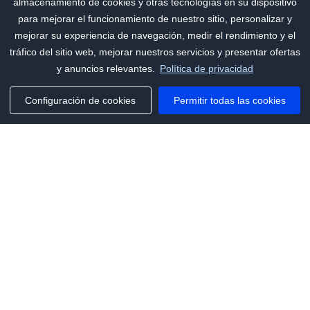
almacenamiento de cookies y otras tecnologías en su dispositivo
para mejorar el funcionamiento de nuestro sitio, personalizar y
mejorar su experiencia de navegación, medir el rendimiento y el
tráfico del sitio web, mejorar nuestros servicios y presentar ofertas
y anuncios relevantes.
Política de privacidad
Configuración de cookies
Permitir todas las cookies
Phone:
+1(341)231-2122
E-mail:
marketing@saleai.ai
Address:
7901 4TH ST N STE 300