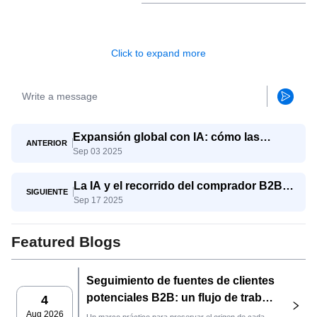
Click to expand more
Expansión global con IA: cómo las
ANTERIOR
Sep 03 2025
pymes compiten con los gigantes
La IA y el recorrido del comprador B2B:
SIGUIENTE
Sep 17 2025
del conocimiento a la decisión
Featured Blogs
Seguimiento de fuentes de clientes
potenciales B2B: un flujo de trabajo
4
práctico de SaleAI
Aug 2026
Un marco práctico para preservar el origen de cada