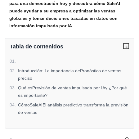
para una demostración hoy y descubra cómo SaleAI
puede ayudar a su empresa a optimizar las ventas
globales y tomar decisiones basadas en datos con
información impulsada por IA.
Tabla de contenidos
01
.
02
.
Introducción: La importancia dePronóstico de ventas
preciso
03
.
Qué esPrevisión de ventas impulsada por IAy ¿Por qué
es importante?
04
.
CómoSaleAIEl análisis predictivo transforma la previsión
de ventas
05
.
Perspectivas de ventas: Ir más allá de lo previsto
06
.
Previsión de ventas a prueba de futuro conHerramientas