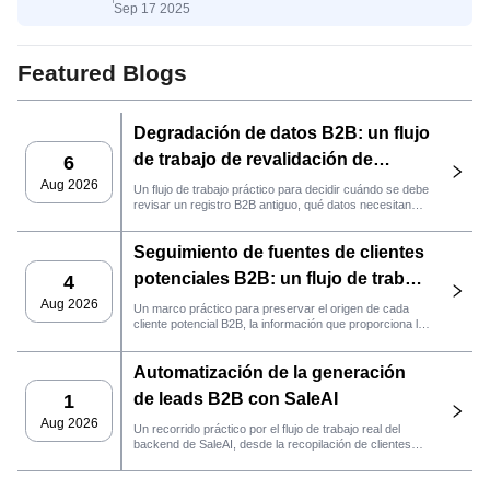
Sep 17 2025
del conocimiento a la decisión
Featured Blogs
Degradación de datos B2B: un flujo
de trabajo de revalidación de
6
clientes potenciales con SaleAI
Aug 2026
Un flujo de trabajo práctico para decidir cuándo se debe
revisar un registro B2B antiguo, qué datos necesitan
nuevas pruebas y si el cliente potencial está listo para
la gestión de relaciones con el cliente (CRM) o para
Seguimiento de fuentes de clientes
contactarlo.
potenciales B2B: un flujo de trabajo
4
práctico de SaleAI
Aug 2026
Un marco práctico para preservar el origen de cada
cliente potencial B2B, la información que proporciona la
fuente y la siguiente acción de ventas que debe llevarse
a cabo en SaleAI.
Automatización de la generación
de leads B2B con SaleAI
1
Aug 2026
Un recorrido práctico por el flujo de trabajo real del
backend de SaleAI, desde la recopilación de clientes
potenciales de múltiples fuentes y los activos de datos
persistentes hasta el contacto por correo electrónico, la
gestión del CRM y el seguimiento del rendimiento.