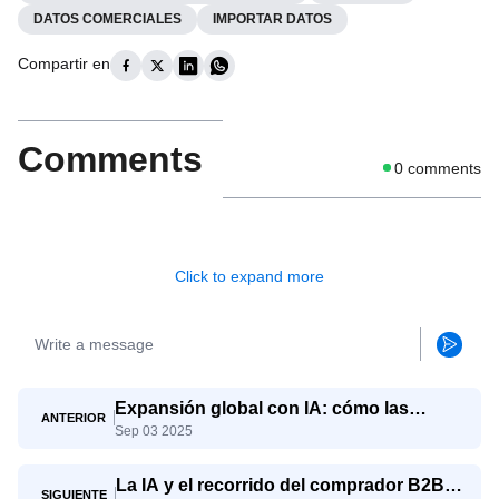
DATOS COMERCIALES
IMPORTAR DATOS
Compartir en
Comments
0
comments
Click to expand more
Expansión global con IA: cómo las
ANTERIOR
Sep 03 2025
pymes compiten con los gigantes
La IA y el recorrido del comprador B2B:
SIGUIENTE