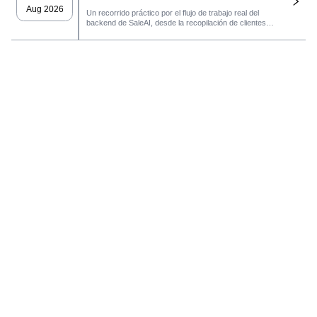
Aug 2026
Un recorrido práctico por el flujo de trabajo real del
backend de SaleAI, desde la recopilación de clientes
potenciales de múltiples fuentes y los activos de datos
persistentes hasta el contacto por correo electrónico, la
gestión del CRM y el seguimiento del rendimiento.