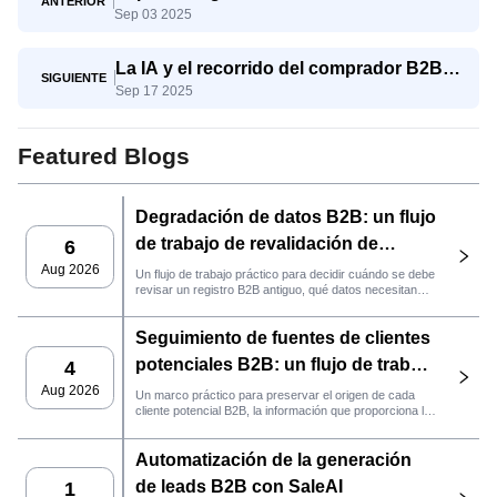
ANTERIOR
Sep 03 2025
pymes compiten con los gigantes
La IA y el recorrido del comprador B2B:
SIGUIENTE
Sep 17 2025
del conocimiento a la decisión
Featured Blogs
Degradación de datos B2B: un flujo
de trabajo de revalidación de
6
clientes potenciales con SaleAI
Aug 2026
Un flujo de trabajo práctico para decidir cuándo se debe
revisar un registro B2B antiguo, qué datos necesitan
nuevas pruebas y si el cliente potencial está listo para
la gestión de relaciones con el cliente (CRM) o para
Seguimiento de fuentes de clientes
contactarlo.
potenciales B2B: un flujo de trabajo
4
práctico de SaleAI
Aug 2026
Un marco práctico para preservar el origen de cada
cliente potencial B2B, la información que proporciona la
fuente y la siguiente acción de ventas que debe llevarse
a cabo en SaleAI.
Automatización de la generación
de leads B2B con SaleAI
1