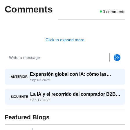
Comments
0
comments
Click to expand more
Expansión global con IA: cómo las
ANTERIOR
Sep 03 2025
pymes compiten con los gigantes
La IA y el recorrido del comprador B2B:
SIGUIENTE
Sep 17 2025
del conocimiento a la decisión
Featured Blogs