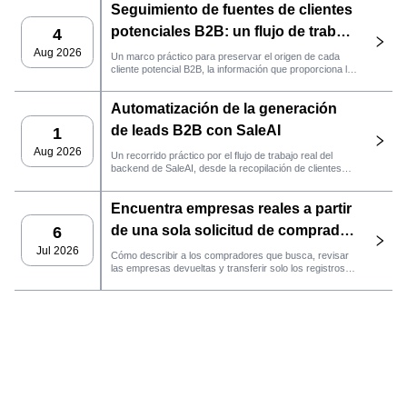
Seguimiento de fuentes de clientes
potenciales B2B: un flujo de trabajo
4
práctico de SaleAI
Aug 2026
Un marco práctico para preservar el origen de cada
cliente potencial B2B, la información que proporciona la
fuente y la siguiente acción de ventas que debe llevarse
a cabo en SaleAI.
Automatización de la generación
de leads B2B con SaleAI
1
Aug 2026
Un recorrido práctico por el flujo de trabajo real del
backend de SaleAI, desde la recopilación de clientes
potenciales de múltiples fuentes y los activos de datos
persistentes hasta el contacto por correo electrónico, la
Encuentra empresas reales a partir
gestión del CRM y el seguimiento del rendimiento.
de una sola solicitud de comprador
6
con el agente de SaleAI
Jul 2026
Cómo describir a los compradores que busca, revisar
las empresas devueltas y transferir solo los registros
LeadFinder.
que cumplan los requisitos al siguiente flujo de trabajo
de SaleAI.