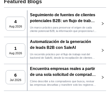
Featured Blogs
Seguimiento de fuentes de clientes
potenciales B2B: un flujo de trabajo
4
práctico de SaleAI
Aug 2026
Un marco práctico para preservar el origen de cada
cliente potencial B2B, la información que proporciona la
fuente y la siguiente acción de ventas que debe llevarse
a cabo en SaleAI.
Automatización de la generación
de leads B2B con SaleAI
1
Aug 2026
Un recorrido práctico por el flujo de trabajo real del
backend de SaleAI, desde la recopilación de clientes
potenciales de múltiples fuentes y los activos de datos
persistentes hasta el contacto por correo electrónico, la
Encuentra empresas reales a partir
gestión del CRM y el seguimiento del rendimiento.
de una sola solicitud de comprador
6
con el agente de SaleAI
Jul 2026
Cómo describir a los compradores que busca, revisar
las empresas devueltas y transferir solo los registros
LeadFinder.
que cumplan los requisitos al siguiente flujo de trabajo
de SaleAI.