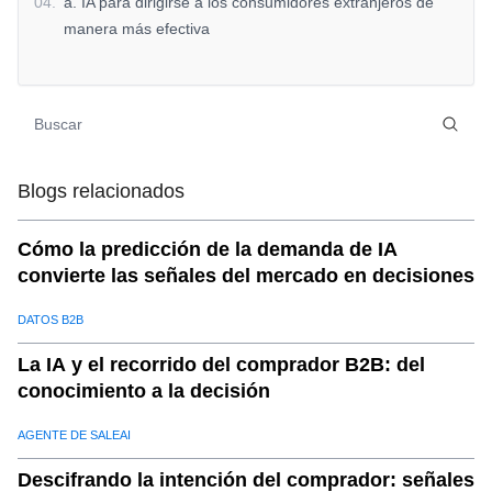
04
.
a. IA para dirigirse a los consumidores extranjeros de
manera más efectiva
05
.
b. IA paraPrecios dinámicos en mercados extranjeros
06
.
c.IA para un alcance personalizado a los consumidores
internacionales
07
.
d. IA paraAtención al cliente localizada en mercados
extranjeros
Blogs relacionados
08
.
Los beneficios deOptimización de ventas con IAen
Mercados Extranjeros
Cómo la predicción de la demanda de IA
convierte las señales del mercado en decisiones
09
.
¿Por qué elegir?SaleAIpara la optimización de ventas
internacionales?
DATOS B2B
La IA y el recorrido del comprador B2B: del
conocimiento a la decisión
AGENTE DE SALEAI
Descifrando la intención del comprador: señales