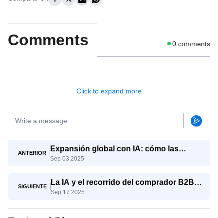
Comments
0
comments
Click to expand more
Expansión global con IA: cómo las
ANTERIOR
Sep 03 2025
pymes compiten con los gigantes
La IA y el recorrido del comprador B2B:
SIGUIENTE
Sep 17 2025
del conocimiento a la decisión