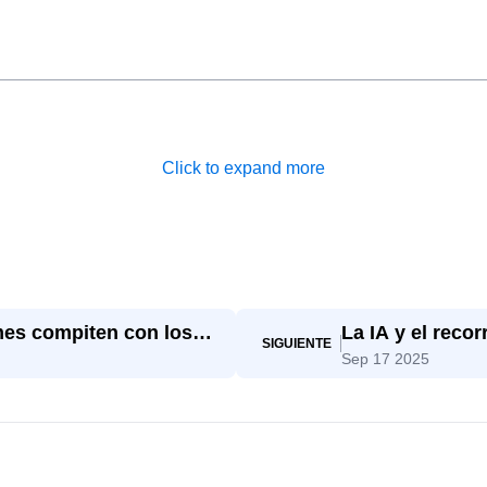
Click to expand more
mes compiten con los
La IA y el reco
SIGUIENTE
Sep 17 2025
decisión