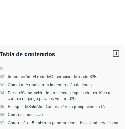
Tabla de contenidos
01
.
02
.
Introducción: El reto deGeneración de leads B2B
03
.
CómoLa IA transforma la generación de leads
04
.
Por quéGeneración de prospectos impulsada por IAes un
cambio de juego para las ventas B2B
05
.
El papel deSaleAIen Generación de prospectos de IA
06
.
Conclusiones clave
07
.
Conclusión: ¡Empieza a generar leads de calidad hoy mismo