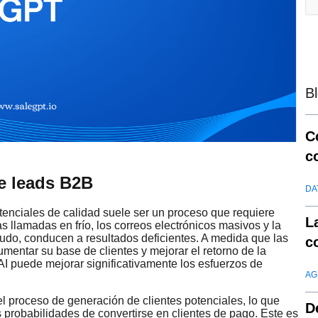
B
C
c
d
e leads B2B
DA
tenciales de calidad suele ser un proceso que requiere
L
 llamadas en frío, los correos electrónicos masivos y la
nudo, conducen a resultados deficientes. A medida que las
c
entar su base de clientes y mejorar el retorno de la
AI puede mejorar significativamente los esfuerzos de
AG
el proceso de generación de clientes potenciales, lo que
D
probabilidades de convertirse en clientes de pago. Este es