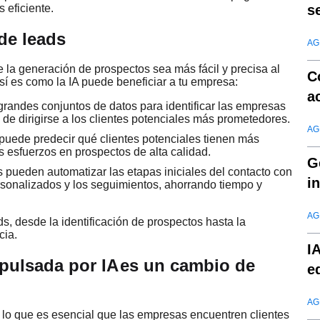
s
 eficiente.
de leads
AG
la generación de prospectos sea más fácil y precisa al
C
sí es como la IA puede beneficiar a tu empresa:
a
randes conjuntos de datos para identificar las empresas
 de dirigirse a los clientes potenciales más prometedores.
AG
 puede predecir qué clientes potenciales tienen más
us esfuerzos en prospectos de alta calidad.
G
s pueden automatizar las etapas iniciales del contacto con
i
ersonalizados y los seguimientos, ahorrando tiempo y
c
AG
ds, desde la identificación de prospectos hasta la
cia.
I
pulsada por IA
es un cambio de
e
AG
 lo que es esencial que las empresas encuentren clientes