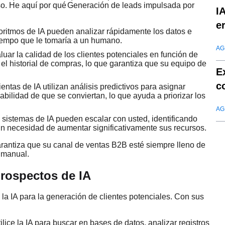
so. He aquí por qué
Generación de leads impulsada por
I
e
oritmos de IA pueden analizar rápidamente los datos e
 tiempo que le tomaría a un humano.
AG
uar la calidad de los clientes potenciales en función de
 el historial de compras, lo que garantiza que su equipo de
E
c
entas de IA utilizan análisis predictivos para asignar
abilidad de que se conviertan, lo que ayuda a priorizar los
AG
 sistemas de IA pueden escalar con usted, identificando
sin necesidad de aumentar significativamente sus recursos.
rantiza que su canal de ventas B2B esté siempre lleno de
a manual.
rospectos de IA
la IA para la generación de clientes potenciales. Con sus
ilice la IA para buscar en bases de datos, analizar registros