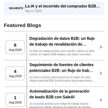
La IA y el recorrido del comprador B2B:
SIGUIENTE
Sep 17 2025
del conocimiento a la decisión
Featured Blogs
Degradación de datos B2B: un flujo
de trabajo de revalidación de
6
clientes potenciales con SaleAI
Aug 2026
Un flujo de trabajo práctico para decidir cuándo se debe
revisar un registro B2B antiguo, qué datos necesitan
nuevas pruebas y si el cliente potencial está listo para
la gestión de relaciones con el cliente (CRM) o para
Seguimiento de fuentes de clientes
contactarlo.
potenciales B2B: un flujo de trabajo
4
práctico de SaleAI
Aug 2026
Un marco práctico para preservar el origen de cada
cliente potencial B2B, la información que proporciona la
fuente y la siguiente acción de ventas que debe llevarse
a cabo en SaleAI.
Automatización de la generación
de leads B2B con SaleAI
1
Aug 2026
Un recorrido práctico por el flujo de trabajo real del
backend de SaleAI, desde la recopilación de clientes