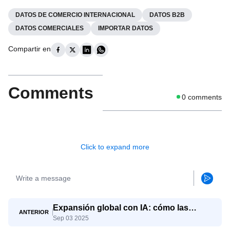
DATOS DE COMERCIO INTERNACIONAL
DATOS B2B
DATOS COMERCIALES
IMPORTAR DATOS
Compartir en
Comments
0
comments
Click to expand more
Expansión global con IA: cómo las
ANTERIOR
Sep 03 2025
pymes compiten con los gigantes