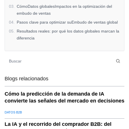
03
.
CómoDatos globalesImpactos en la optimización del
embudo de ventas
04
.
Pasos clave para optimizar suEmbudo de ventas global
05
.
Resultados reales: por qué los datos globales marcan la
diferencia
06
.
Por quéSaleAIpara la optimización del embudo de
ventas?
07
.
Obtén la ventaja conOptimización del embudo de ventas
en tiempo real
Blogs relacionados
Cómo la predicción de la demanda de IA
convierte las señales del mercado en decisiones
DATOS B2B
La IA y el recorrido del comprador B2B: del