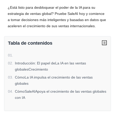
¿Está listo para desbloquear el poder de la IA para su
estrategia de ventas global? Pruebe SaleAI hoy y comience
a tomar decisiones más inteligentes y basadas en datos que
aceleren el crecimiento de sus ventas internacionales.
Tabla de contenidos
01
.
02
.
Introducción: El papel deLa IA en las ventas
globalesCrecimiento
03
.
CómoLa IA impulsa el crecimiento de las ventas
globales
04
.
CómoSaleAIApoya el crecimiento de las ventas globales
con IA
05
.
Beneficios de usarIA para ventas globalesCrecimiento
06
.
Conclusiones clave