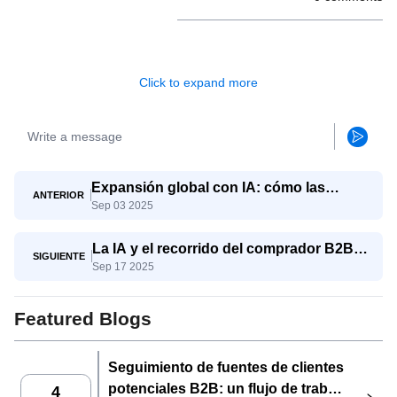
Click to expand more
Expansión global con IA: cómo las
ANTERIOR
Sep 03 2025
pymes compiten con los gigantes
La IA y el recorrido del comprador B2B:
SIGUIENTE
Sep 17 2025
del conocimiento a la decisión
Featured Blogs
Seguimiento de fuentes de clientes
potenciales B2B: un flujo de trabajo
4