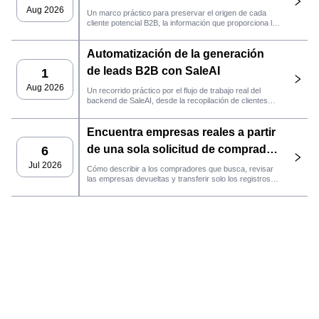
práctico de SaleAI
Aug 2026
Un marco práctico para preservar el origen de cada
cliente potencial B2B, la información que proporciona la
fuente y la siguiente acción de ventas que debe llevarse
a cabo en SaleAI.
Automatización de la generación
de leads B2B con SaleAI
1
Aug 2026
Un recorrido práctico por el flujo de trabajo real del
backend de SaleAI, desde la recopilación de clientes
potenciales de múltiples fuentes y los activos de datos
persistentes hasta el contacto por correo electrónico, la
Encuentra empresas reales a partir
gestión del CRM y el seguimiento del rendimiento.
de una sola solicitud de comprador
6
con el agente de SaleAI
Jul 2026
Cómo describir a los compradores que busca, revisar
las empresas devueltas y transferir solo los registros
LeadFinder.
que cumplan los requisitos al siguiente flujo de trabajo
de SaleAI.