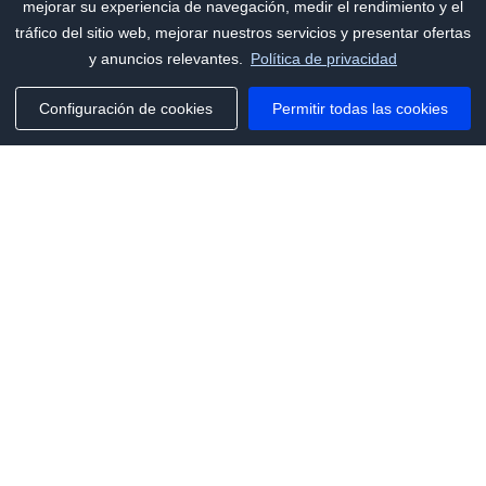
mejorar su experiencia de navegación, medir el rendimiento y el
tráfico del sitio web, mejorar nuestros servicios y presentar ofertas
y anuncios relevantes.
Política de privacidad
Configuración de cookies
Permitir todas las cookies
Phone:
+1(341)231-2122
E-mail:
marketing@saleai.ai
Address:
7901 4TH ST N STE 300
ST.PETERSBURG,FL.US 33702