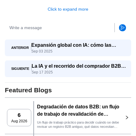
Click to expand more
Expansión global con IA: cómo las
ANTERIOR
Sep 03 2025
pymes compiten con los gigantes
La IA y el recorrido del comprador B2B:
SIGUIENTE
Sep 17 2025
del conocimiento a la decisión
Featured Blogs
Degradación de datos B2B: un flujo
de trabajo de revalidación de
6
clientes potenciales con SaleAI
Aug 2026
Un flujo de trabajo práctico para decidir cuándo se debe
revisar un registro B2B antiguo, qué datos necesitan
nuevas pruebas y si el cliente potencial está listo para
la gestión de relaciones con el cliente (CRM) o para