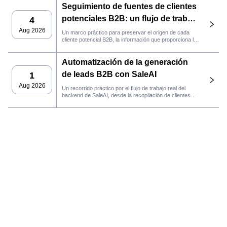
Seguimiento de fuentes de clientes
contactarlo.
potenciales B2B: un flujo de trabajo
4
práctico de SaleAI
Aug 2026
Un marco práctico para preservar el origen de cada
cliente potencial B2B, la información que proporciona la
fuente y la siguiente acción de ventas que debe llevarse
a cabo en SaleAI.
Automatización de la generación
de leads B2B con SaleAI
1
Aug 2026
Un recorrido práctico por el flujo de trabajo real del
backend de SaleAI, desde la recopilación de clientes
potenciales de múltiples fuentes y los activos de datos
persistentes hasta el contacto por correo electrónico, la
gestión del CRM y el seguimiento del rendimiento.