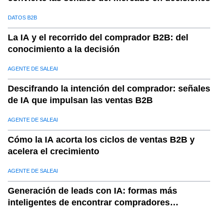
11
.
b. Cobertura global
DATOS B2B
12
.
c. Personalización para su negocio
13
.
d. Actualizaciones en tiempo real
La IA y el recorrido del comprador B2B: del
conocimiento a la decisión
14
.
e. Integración perfecta
15
.
industrias que se benefician de los datos de MCP en las
AGENTE DE SALEAI
cadenas de suministro
Descifrando la intención del comprador: señales
16
.
a. Fabricación:
de IA que impulsan las ventas B2B
17
.
b. Retail:
AGENTE DE SALEAI
18
.
c. Logística:
19
.
d. Comercio electrónico:
Cómo la IA acorta los ciclos de ventas B2B y
acelera el crecimiento
20
.
El futuro de las cadenas de suministro con datos MCP
21
.
Conclusión: tome el control de su cadena de suministro
AGENTE DE SALEAI
con datos de MCP de Saleai
Generación de leads con IA: formas más
inteligentes de encontrar compradores
calificados