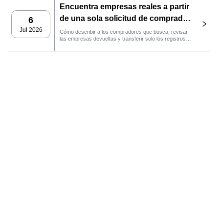
Encuentra empresas reales a partir
gestión del CRM y el seguimiento del rendimiento.
de una sola solicitud de comprador
6
con el agente de SaleAI
Jul 2026
Cómo describir a los compradores que busca, revisar
las empresas devueltas y transferir solo los registros
LeadFinder.
que cumplan los requisitos al siguiente flujo de trabajo
de SaleAI.