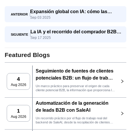
Expansión global con IA: cómo las
ANTERIOR
Sep 03 2025
pymes compiten con los gigantes
La IA y el recorrido del comprador B2B:
SIGUIENTE
Sep 17 2025
del conocimiento a la decisión
Featured Blogs
Seguimiento de fuentes de clientes
potenciales B2B: un flujo de trabajo
4
práctico de SaleAI
Aug 2026
Un marco práctico para preservar el origen de cada
cliente potencial B2B, la información que proporciona la
fuente y la siguiente acción de ventas que debe llevarse
a cabo en SaleAI.
Automatización de la generación
de leads B2B con SaleAI
1
Aug 2026
Un recorrido práctico por el flujo de trabajo real del
backend de SaleAI, desde la recopilación de clientes
potenciales de múltiples fuentes y los activos de datos
persistentes hasta el contacto por correo electrónico, la