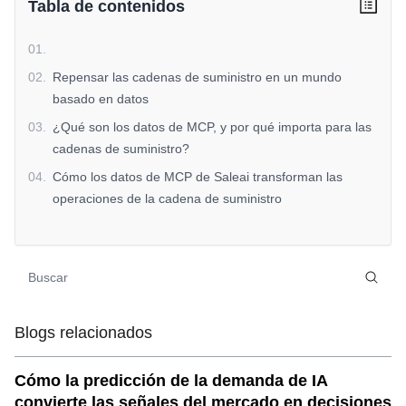
Tabla de contenidos
01
.
02
.
Repensar las cadenas de suministro en un mundo
basado en datos
03
.
¿Qué son los datos de MCP, y por qué importa para las
cadenas de suministro?
04
.
Cómo los datos de MCP de Saleai transforman las
operaciones de la cadena de suministro
05
.
a. Mejora de la visibilidad de la cadena de suministro
06
.
b. Construyendo cadenas de suministro resistentes
07
.
c. Optimización de costos y eficiencia
08
.
d. Adaptarse a los cambios de mercado en tiempo real
Blogs relacionados
09
.
La ventaja de saleai: por qué nuestros datos de MCP se
destacan
Cómo la predicción de la demanda de IA
10
.
a. Insights con AI
convierte las señales del mercado en decisiones