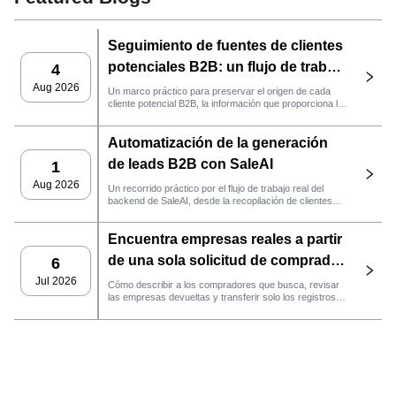
Seguimiento de fuentes de clientes
potenciales B2B: un flujo de trabajo
4
práctico de SaleAI
Aug 2026
Un marco práctico para preservar el origen de cada
cliente potencial B2B, la información que proporciona la
fuente y la siguiente acción de ventas que debe llevarse
a cabo en SaleAI.
Automatización de la generación
de leads B2B con SaleAI
1
Aug 2026
Un recorrido práctico por el flujo de trabajo real del
backend de SaleAI, desde la recopilación de clientes
potenciales de múltiples fuentes y los activos de datos
persistentes hasta el contacto por correo electrónico, la
Encuentra empresas reales a partir
gestión del CRM y el seguimiento del rendimiento.
de una sola solicitud de comprador
6
con el agente de SaleAI
Jul 2026
Cómo describir a los compradores que busca, revisar
las empresas devueltas y transferir solo los registros
LeadFinder.
que cumplan los requisitos al siguiente flujo de trabajo
de SaleAI.