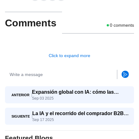
Comments
0
comments
Click to expand more
Expansión global con IA: cómo las
ANTERIOR
Sep 03 2025
pymes compiten con los gigantes
La IA y el recorrido del comprador B2B:
SIGUIENTE
Sep 17 2025
del conocimiento a la decisión
Featured Blogs