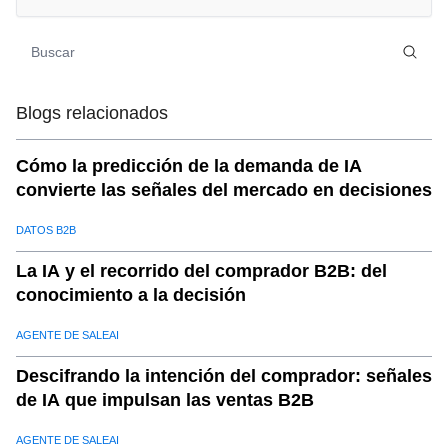
06
.
c) Ventaja competitiva
07
.
d) Análisis predictivo
08
.
3. Soluciones de inteligencia empresarial de SaleAI
09
.
a) Herramientas de análisis avanzado
Blogs relacionados
10
.
b) Cobertura completa de datos
11
.
c) Integración sin fisuras
Cómo la predicción de la demanda de IA
convierte las señales del mercado en decisiones
12
.
d) Cuadros de mando personalizables
13
.
e) Soluciones específicas de la industria
DATOS B2B
14
.
4. Casos de estudio: SaleAI en acción
La IA y el recorrido del comprador B2B: del
15
.
Industria minorista
conocimiento a la decisión
16
.
Sector Financiero
AGENTE DE SALEAI
17
.
5. ¿Por qué elegir SaleAI para los datos de inteligencia
empresarial?
Descifrando la intención del comprador: señales
de IA que impulsan las ventas B2B
18
.
a) Experiencia comprobada
19
.
b) Tecnología de punta
AGENTE DE SALEAI