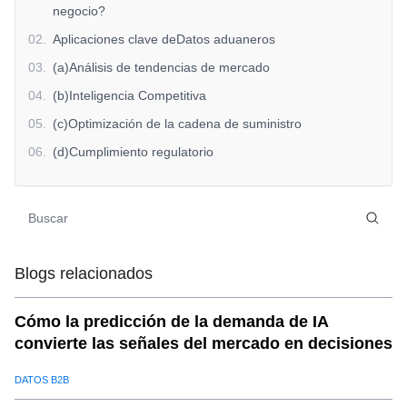
negocio?
02
.
Aplicaciones clave deDatos aduaneros
03
.
(a)Análisis de tendencias de mercado
04
.
(b)Inteligencia Competitiva
05
.
(c)Optimización de la cadena de suministro
06
.
(d)Cumplimiento regulatorio
07
.
Cómo SaleAI funciona con IADatos aduanerosTrabajos
de análisis
08
.
Conclusión
Blogs relacionados
Cómo la predicción de la demanda de IA
convierte las señales del mercado en decisiones
DATOS B2B