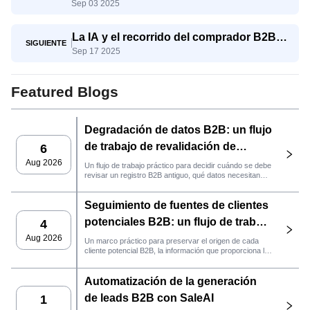
Sep 03 2025
pymes compiten con los gigantes
La IA y el recorrido del comprador B2B:
SIGUIENTE
Sep 17 2025
del conocimiento a la decisión
Featured Blogs
Degradación de datos B2B: un flujo
de trabajo de revalidación de
6
clientes potenciales con SaleAI
Aug 2026
Un flujo de trabajo práctico para decidir cuándo se debe
revisar un registro B2B antiguo, qué datos necesitan
nuevas pruebas y si el cliente potencial está listo para
la gestión de relaciones con el cliente (CRM) o para
Seguimiento de fuentes de clientes
contactarlo.
potenciales B2B: un flujo de trabajo
4
práctico de SaleAI
Aug 2026
Un marco práctico para preservar el origen de cada
cliente potencial B2B, la información que proporciona la
fuente y la siguiente acción de ventas que debe llevarse
a cabo en SaleAI.
Automatización de la generación
de leads B2B con SaleAI
1