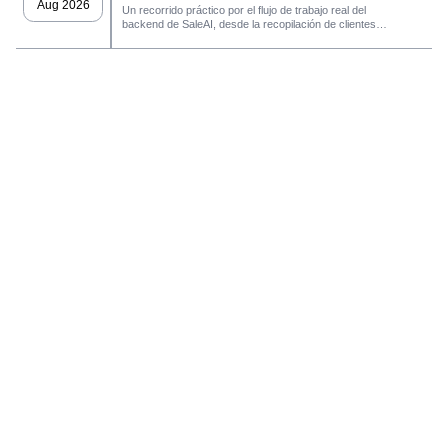
Aug 2026
Un recorrido práctico por el flujo de trabajo real del
backend de SaleAI, desde la recopilación de clientes
potenciales de múltiples fuentes y los activos de datos
persistentes hasta el contacto por correo electrónico, la
gestión del CRM y el seguimiento del rendimiento.