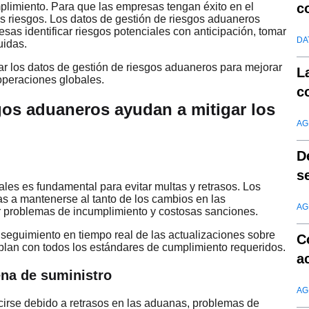
c
mplimiento. Para que las empresas tengan éxito en el
s riesgos. Los datos de gestión de riesgos aduaneros
d
as identificar riesgos potenciales con anticipación, tomar
DA
uidas.
r los datos de gestión de riesgos aduaneros para mejorar
L
operaciones globales.
c
gos aduaneros ayudan a mitigar los
AG
D
s
les es fundamental para evitar multas y retrasos. Los
s a mantenerse al tanto de los cambios en las
AG
ar problemas de incumplimiento y costosas sanciones.
un seguimiento en tiempo real de las actualizaciones sobre
C
plan con todos los estándares de cumplimiento requeridos.
a
ena de suministro
AG
cirse debido a retrasos en las aduanas, problemas de