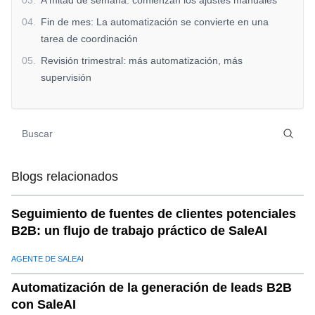
03
.
A mitad de semana: comienzan los ajustes manuales
04
.
Fin de mes: La automatización se convierte en una
tarea de coordinación
05
.
Revisión trimestral: más automatización, más
supervisión
06
.
Impacto a largo plazo: la complejidad supera a la
eficiencia
07
.
¿Por qué este patrón es común?
08
.
Contexto de SaleAI (no promocional)
Blogs relacionados
09
.
Repensando el valor de la automatización
10
.
Perspectiva de cierre
Seguimiento de fuentes de clientes potenciales
B2B: un flujo de trabajo práctico de SaleAI
AGENTE DE SALEAI
Automatización de la generación de leads B2B
con SaleAI