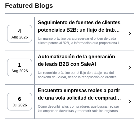
Featured Blogs
Seguimiento de fuentes de clientes
potenciales B2B: un flujo de trabajo
4
práctico de SaleAI
Aug 2026
Un marco práctico para preservar el origen de cada
cliente potencial B2B, la información que proporciona la
fuente y la siguiente acción de ventas que debe llevarse
a cabo en SaleAI.
Automatización de la generación
de leads B2B con SaleAI
1
Aug 2026
Un recorrido práctico por el flujo de trabajo real del
backend de SaleAI, desde la recopilación de clientes
potenciales de múltiples fuentes y los activos de datos
persistentes hasta el contacto por correo electrónico, la
Encuentra empresas reales a partir
gestión del CRM y el seguimiento del rendimiento.
de una sola solicitud de comprador
6
con el agente de SaleAI
Jul 2026
Cómo describir a los compradores que busca, revisar
las empresas devueltas y transferir solo los registros
LeadFinder.
que cumplan los requisitos al siguiente flujo de trabajo
de SaleAI.