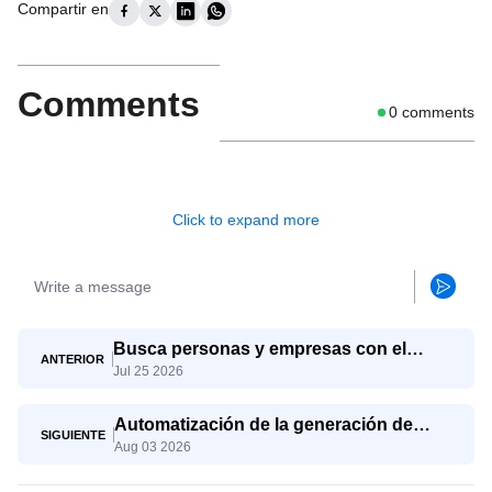
Compartir en
Comments
0
comments
Click to expand more
Busca personas y empresas con el
ANTERIOR
Jul 25 2026
agente de búsqueda de LinkedIn de
SaleAI.
Automatización de la generación de
SIGUIENTE
Aug 03 2026
leads B2B con SaleAI