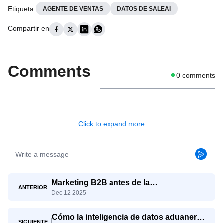
Etiqueta
:
AGENTE DE VENTAS
DATOS DE SALEAI
Compartir en
Comments
0
comments
Click to expand more
Marketing B2B antes de la
ANTERIOR
Dec 12 2025
automatización y después de que la IA
tome el control
Cómo la inteligencia de datos aduaneros
SIGUIENTE