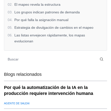
02
.
El mapeo revela la estructura
03
.
Los grupos indican patrones de demanda
04
.
Por qué falla la asignación manual
05
.
Estrategia de divulgación de cambios en el mapeo
06
.
Las listas envejecen rápidamente, los mapas
evolucionan
07
.
Donde el mapeo agrega más valor
08
.
SaleAI Contexto (no promocional)
09
.
Cuando el mapeo no es necesario
10
.
Perspectiva final
Blogs relacionados
Por qué la automatización de la IA en la
producción requiere intervención humana
AGENTE DE SALEAI