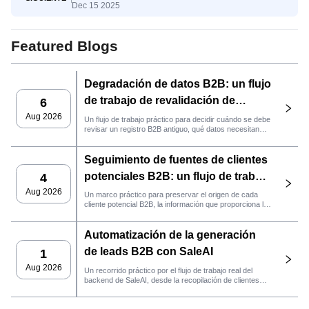
Dec 15 2025
respalda las decisiones comerciales
reales
Featured Blogs
Degradación de datos B2B: un flujo
de trabajo de revalidación de
6
clientes potenciales con SaleAI
Aug 2026
Un flujo de trabajo práctico para decidir cuándo se debe
revisar un registro B2B antiguo, qué datos necesitan
nuevas pruebas y si el cliente potencial está listo para
la gestión de relaciones con el cliente (CRM) o para
Seguimiento de fuentes de clientes
contactarlo.
potenciales B2B: un flujo de trabajo
4
práctico de SaleAI
Aug 2026
Un marco práctico para preservar el origen de cada
cliente potencial B2B, la información que proporciona la
fuente y la siguiente acción de ventas que debe llevarse
a cabo en SaleAI.
Automatización de la generación
de leads B2B con SaleAI
1
Aug 2026
Un recorrido práctico por el flujo de trabajo real del
backend de SaleAI, desde la recopilación de clientes
potenciales de múltiples fuentes y los activos de datos
persistentes hasta el contacto por correo electrónico, la
gestión del CRM y el seguimiento del rendimiento.