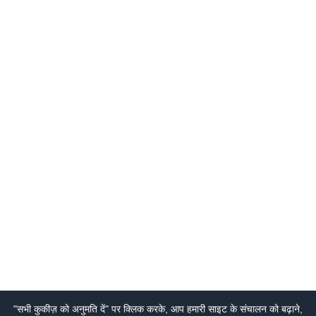
"सभी कुकीज़ को अनुमति दें" पर क्लिक करके, आप हमारी साइट के संचालन को बढ़ाने,