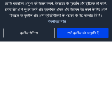
आपके ब्राउज़िंग अनुभव को बेहतर बनाने, वेबसाइट के प्रदर्शन और ट्रैफ़िक को मापने,
हमारी सेवाओं में सुधार करने और प्रासंगिक ऑफ़र और विज्ञापन पेश करने के लिए अपने
डिवाइस पर कुकीज़ और अन्य प्रौद्योगिकियों के भंडारण के लिए सहमति देते हैं।
गोपनीयता नीति
कुकीज़ सेटिंग्स
सभी कुकीज़ को अनुमति दें
Phone:
+1(341)231-2122
E-mail:
marketing@saleai.ai
Address:
7901 4TH ST N STE 300