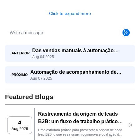
Click to expand more
Das vendas manuais à automação
ANTERIOR
Aug 04 2025
inteligente: a ascensão dos agentes de
Saleaii
Automação de acompanhamento de
PRÓXIMO
Aug 07 2025
exportação: nunca perca um negócio com
SaleAI
Featured Blogs
Rastreamento da origem de leads
B2B: um fluxo de trabalho prático
4
da SaleAI
Aug 2026
Uma estrutura prática para preservar a origem de cada
lead B2B, o que essa origem comprova e qual ação de
vendas deve ser realizada em seguida no SaleAI.