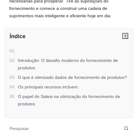
necessárias para prosperar.
Tire as suposições do
fornecimento e comece a construir uma cadeia de
suprimentos mais inteligente e eficiente hoje em dia.
Índice
01
.
02
.
Introdução: O desafio moderno do fornecimento de
produtos
03
.
O que é otimizado dados de fornecimento de produtos?
04
.
Os principais recursos incluem:
05
.
O papel do Saleai na otimização do fornecimento de
produtos
06
.
a. Banco de dados de fornecedores abrangentes
07
.
b. Ferramentas de otimização de custos
08
.
c. Avaliação de Risco de Fornecedor