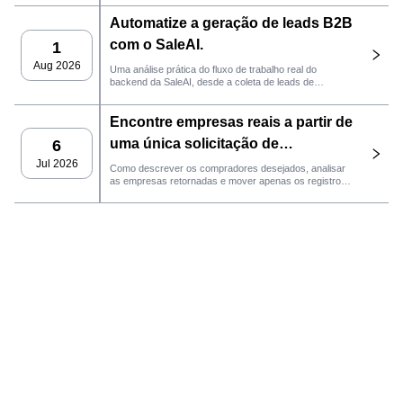
Automatize a geração de leads B2B
com o SaleAI.
1
Aug 2026
Uma análise prática do fluxo de trabalho real do
backend da SaleAI, desde a coleta de leads de
múltiplas fontes e ativos de dados persistentes até o
contato por e-mail, gerenciamento de CRM e
Encontre empresas reais a partir de
acompanhamento de desempenho.
uma única solicitação de
6
comprador com o agente
Jul 2026
Como descrever os compradores desejados, analisar
as empresas retornadas e mover apenas os registros
LeadFinder da SaleAI.
qualificados para o próximo fluxo de trabalho do SaleAI.