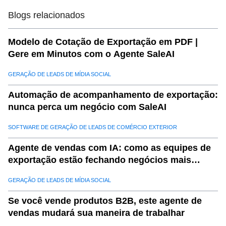
09
.
d. Insights de sustentabilidade
Blogs relacionados
10
.
e. Análise preditiva para tendências de fornecimento
11
.
Por que os dados otimizados de fornecimento de
Modelo de Cotação de Exportação em PDF |
produtos
Gere em Minutos com o Agente SaleAI
12
.
a. Redução de custos
GERAÇÃO DE LEADS DE MÍDIA SOCIAL
13
.
b. Melhorando a resiliência da cadeia de suprimentos
Automação de acompanhamento de exportação:
14
.
c. Aprimorando a eficiência operacional
nunca perca um negócio com SaleAI
15
.
d. Apoiando objetivos de sustentabilidade
SOFTWARE DE GERAÇÃO DE LEADS DE COMÉRCIO EXTERIOR
16
.
Aplicações do mundo real dos dados de fornecimento
otimizados de Saleaii
Agente de vendas com IA: como as equipes de
17
.
a. Estudo de caso: reduzindo os custos na indústria
exportação estão fechando negócios mais
automotiva
rapidamente com a SaleAI
GERAÇÃO DE LEADS DE MÍDIA SOCIAL
18
.
b. Estudo de caso: mitigando o risco na indústria de
alimentos
Se você vende produtos B2B, este agente de
19
.
c. Estudo de caso: Apoiando a sustentabilidade no
vendas mudará sua maneira de trabalhar
varejo