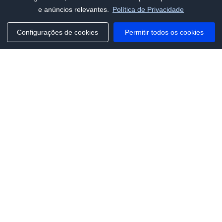
e anúncios relevantes.
Política de Privacidade
Configurações de cookies
Permitir todos os cookies
Phone:
+1(341)231-2122
E-mail:
marketing@saleai.ai
Address:
7901 4TH ST N STE 300
ST.PETERSBURG,FL.US 33702