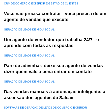
CRM DE COMÉRCIO EXTERIOR E GESTÃO DE CLIENTES
20
.
Como começar com o Saleai para o fornecimento de
produtos
Você não precisa contratar - você precisa de um
agente de vendas que execute
21
.
Conclusão: Construindo cadeias de suprimentos mais
inteligentes com dados de fornecimento otimizado
GERAÇÃO DE LEADS DE MÍDIA SOCIAL
Um agente do vendedor que trabalha 24/7 - e
aprende com todas as respostas
GERAÇÃO DE LEADS DE MÍDIA SOCIAL
Pare de adivinhar: deixe seu agente de vendas
dizer quem vale a pena entrar em contato
GERAÇÃO DE LEADS DE MÍDIA SOCIAL
Das vendas manuais à automação inteligente: a
ascensão dos agentes de Saleaii
SOFTWARE DE GERAÇÃO DE LEADS DE COMÉRCIO EXTERIOR