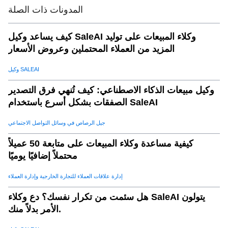
تأثير الذكاء الاصطناعي على المجالات الرئيسية لـ إدارة سلسلة
.
11
المدونات ذات الصلة
التوريد
كيف يساعد وكيل SaleAI وكلاء المبيعات على توليد
أ. الكفاءة
.
12
المزيد من العملاء المحتملين وعروض الأسعار
ب. تخفيض التكلفة
.
13
ج. الاستدامة
.
14
وكيل SALEAI
d. خفة الحركة
.
15
وكيل مبيعات الذكاء الاصطناعي: كيف تُنهي فرق التصدير
e. رضا العملاء
.
16
الصفقات بشكل أسرع باستخدام SaleAI
تطبيقات العالم الحقيقي لمنظمة العفو الدولية في سلاسل
.
17
جيل الرصاص في وسائل التواصل الاجتماعي
التوريد
كيفية مساعدة وكلاء المبيعات على متابعة 50 عميلاً
دراسة الحالة 1: تحسين المسار
.
18
محتملاً إضافيًا يوميًا
دراسة الحالة 2: التنبؤ بالطلب
.
19
دراسة الحالة 3: تخفيف المخاطر
.
20
إدارة علاقات العملاء للتجارة الخارجية وإدارة العملاء
الاتجاهات المستقبلية في إدارة سلسلة التوريد AI-ai-
.
21
هل سئمت من تكرار نفسك؟ دع وكلاء SaleAI يتولون
الاستنتاج: قم بتحويل سلسلة التوريد الخاصة بك باستخدام
.
22
الأمر بدلاً منك.
Saleai