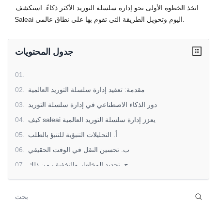
اتخذ الخطوة الأولى نحو إدارة سلسلة التوريد الأكثر ذكاءً. استكشف
Saleai اليوم وتحويل الطريقة التي تقوم بها على نطاق عالمي.
جدول المحتويات
01
.
مقدمة: تعقيد إدارة سلسلة التوريد العالمية
.
02
دور الذكاء الاصطناعي في إدارة سلسلة التوريد
.
03
كيف saleai يعزز إدارة سلسلة التوريد العالمية
.
04
أ. التحليلات التنبؤية للتنبؤ بالطلب
.
05
ب. تحسين النقل في الوقت الحقيقي
.
06
ج. تحديد المخاطر والتخفيف من ذلك
.
07
d. تحسين المخزون
.
08
e. أتمتة الامتثال
.
09
f. رؤى المورد والمشتري
.
10