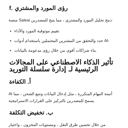
f. رؤى المورد والمشتري
منصة Saleai دمج تحليل المورد والمشتري ، مما يتيح للمصدرين:
تقييم موثوقية المورد والأداء.
حدد والتحقق من المشترين المحتملين باستخدام أدوات AI-
بناء شراكات أقوى من خلال رؤى مدعومة بالبيانات.
تأثير الذكاء الاصطناعي على المجالات
الرئيسية لـ
إدارة سلسلة التوريد
أ. الكفاءة
AI أتمتة المهام المتكررة ، مثل إدخال البيانات وتتبع الشحن ، مما
يسمح للمصدرين بالتركيز على القرارات الاستراتيجية.
ب. تخفيض التكلفة
من خلال تحسين طرق النقل ، ومستويات المخزون ، واختيار