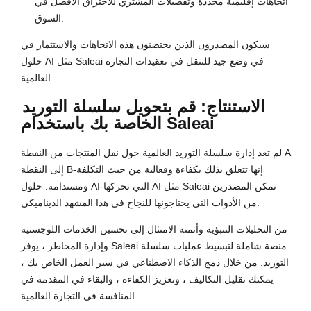
اتجاهات إقليمية محددة وتفضيلات المشتري للاختراق الأفضل في
السوق.
سيكون المصدرون الذين يحتضنون هذه الاتجاهات والاستثمار في
حلول AI مثل Saleai في وضع جيد للتنقل في تعقيدات التجارة
العالمية.
الاستنتاج: قم بتحويل سلسلة التوريد
الخاصة بك باستخدام Saleai
لم تعد إدارة سلسلة التوريد العالمية حول نقل المنتجات من النقطة A
إلى النقطة B-إنها تتعلق بذلك بكفاءة وفعالية من حيث التكلفة
ومستدامة. حلول AI-التي تحركها AI مثل Saleai تمكن المصدرين
من الأدوات التي يحتاجونها للنجاح في هذا المشهد الديناميكي.
من التحليلات التنبؤية وأتمتة الامتثال إلى تحسين الخدمات اللوجستية
وإدارة المخاطر ، يوفر Saleai منصة شاملة لتبسيط عمليات سلسلة
التوريد. من خلال دمج الذكاء الاصطناعي في سير العمل الخاص بك ،
يمكنك تقليل التكاليف ، وتعزيز الكفاءة ، والبقاء في المقدمة في
المنافسة في التجارة العالمية.