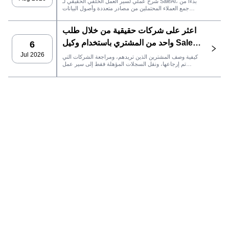
شرح عملي لسير العمل الخلفي الحقيقي لـ SaleAI، بدءًا من
جمع العملاء المحتملين من مصادر متعددة وأصول البيانات
الدائمة وصولاً إلى التواصل عبر البريد الإلكتروني، وملكية نظام
إدارة علاقات العملاء، وتتبع الأداء.
اعثر على شركات حقيقية من خلال طلب
واحد من المشتري باستخدام وكيل SaleAI
6
LeadFinder
Jul 2026
كيفية وصف المشترين الذين تريدهم، ومراجعة الشركات التي
تم إرجاعها، ونقل السجلات المؤهلة فقط إلى سير عمل
SaleAI التالي.