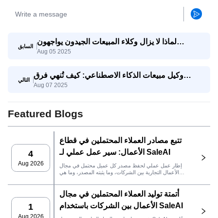
لماذا لا يزال وكلاء المبيعات الجيدون يواجهون
السابق
Aug 05 2025
صعوبات؟ وكيف يساعدهم وكيل SaleAI على تحقيق
النجاح؟
وكيل مبيعات الذكاء الاصطناعي: كيف تُنهي فرق
التالي
Aug 07 2025
التصدير الصفقات بشكل أسرع باستخدام SaleAI
Featured Blogs
تتبع مصادر العملاء المحتملين في قطاع
الأعمال: سير عمل عملي لـ SaleAI
4
Aug 2026
إطار عمل عملي لحفظ مصدر كل عميل محتمل في مجال
الأعمال التجارية بين الشركات، وما يثبته المصدر، وما هي
إجراءات المبيعات التي يجب اتخاذها بعد ذلك في SaleAI.
أتمتة توليد العملاء المحتملين في مجال
الأعمال بين الشركات باستخدام SaleAI
1
Aug 2026