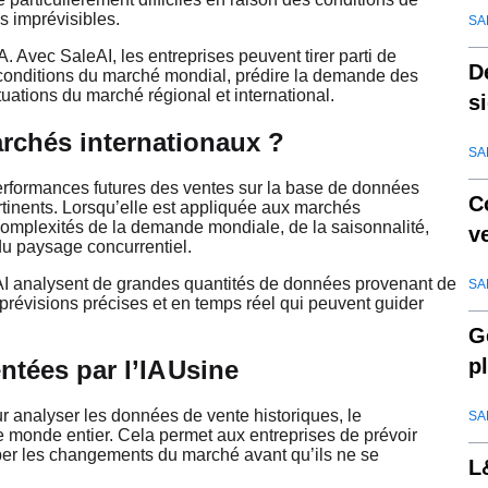
s imprévisibles.
SA
A. Avec SaleAI, les entreprises peuvent tirer parti de
D
les conditions du marché mondial, prédire la demande des
ctuations du marché régional et international.
s
rchés internationaux ?
SA
performances futures des ventes sur la base de données
C
rtinents. Lorsqu’elle est appliquée aux marchés
complexités de la demande mondiale, de la saisonnalité,
v
du paysage concurrentiel.
leAI analysent de grandes quantités de données provenant de
SA
prévisions précises et en temps réel qui peuvent guider
G
p
ntées par l’IA
Usine
q
our analyser les données de vente historiques, le
SA
 monde entier. Cela permet aux entreprises de prévoir
ciper les changements du marché avant qu’ils ne se
L