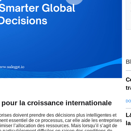
B
C
t
d
 pour la croissance internationale
DO
L
rises doivent prendre des décisions plus intelligentes et
nt essentiel de ce processus, car elle aide les entreprises
l
imiser l’allocation des ressources. Mais lorsqu’il s’agit de
 particulièrement difficiles en raison des conditions de