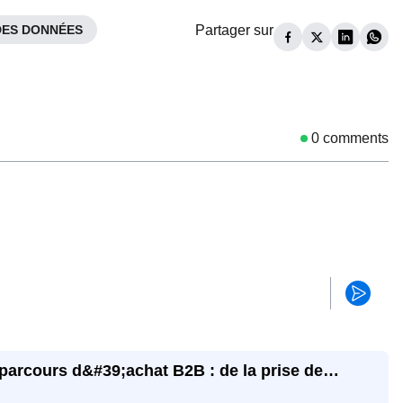
DES DONNÉES
Partager sur
0
comments
 parcours d&#39;achat B2B : de la prise de
a décision