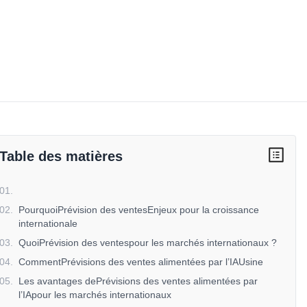
Table des matières
01
.
02
.
PourquoiPrévision des ventesEnjeux pour la croissance
internationale
03
.
QuoiPrévision des ventespour les marchés internationaux ?
04
.
CommentPrévisions des ventes alimentées par l’IAUsine
05
.
Les avantages dePrévisions des ventes alimentées par
l’IApour les marchés internationaux