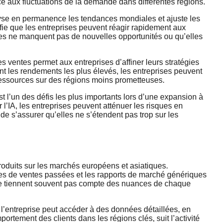
ace aux fluctuations de la demande dans différentes régions.
lyse en permanence les tendances mondiales et ajuste les
fie que les entreprises peuvent réagir rapidement aux
es ne manquent pas de nouvelles opportunités ou qu’elles
s ventes permet aux entreprises d’affiner leurs stratégies
 les rendements les plus élevés, les entreprises peuvent
s ressources sur des régions moins prometteuses.
est l’un des défis les plus importants lors d’une expansion à
 l’IA, les entreprises peuvent atténuer les risques en
de s’assurer qu’elles ne s’étendent pas trop sur les
oduits sur les marchés européens et asiatiques.
ées de ventes passées et les rapports de marché génériques
e tiennent souvent pas compte des nuances de chaque
, l’entreprise peut accéder à des données détaillées, en
rtement des clients dans les régions clés, suit l’activité