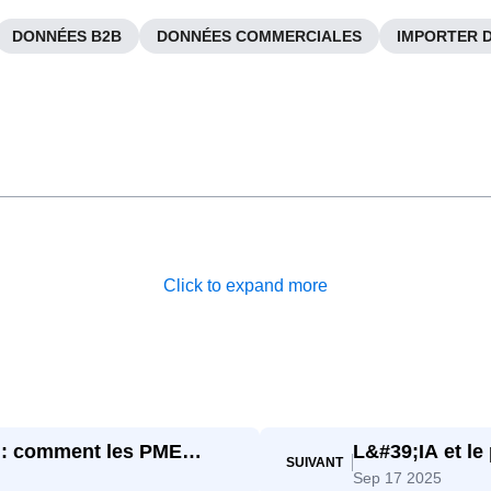
DONNÉES B2B
DONNÉES COMMERCIALES
IMPORTER 
Click to expand more
 : comment les PME
L&#39;IA et le
SUIVANT
Sep 17 2025
conscience à l