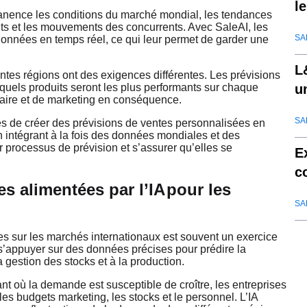
l
rmanence les conditions du marché mondial, les tendances
ts et les mouvements des concurrents. Avec SaleAI, les
SA
 données en temps réel, ce qui leur permet de garder une
L
rentes régions ont des exigences différentes. Les prévisions
u
e quels produits seront les plus performants sur chaque
ntaire et de marketing en conséquence.
l
SA
es de créer des prévisions de ventes personnalisées en
En intégrant à la fois des données mondiales et des
r processus de prévision et s’assurer qu’elles se
E
c
es alimentées par l’IA
pour les
SA
tes sur les marchés internationaux est souvent un exercice
t s’appuyer sur des données précises pour prédire la
gestion des stocks et à la production.
t où la demande est susceptible de croître, les entreprises
es budgets marketing, les stocks et le personnel. L’IA