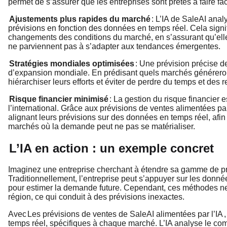
permet de s’assurer que les entreprises sont prêtes à faire f
Ajustements plus rapides du marché
: L’IA de SaleAI ana
prévisions en fonction des données en temps réel. Cela signi
changements des conditions du marché, en s’assurant qu’ell
ne parviennent pas à s’adapter aux tendances émergentes.
Stratégies mondiales optimisées
: Une prévision précise de
d’expansion mondiale. En prédisant quels marchés généreront
hiérarchiser leurs efforts et éviter de perdre du temps et de
Risque financier minimisé
: La gestion du risque financier 
l’international. Grâce aux prévisions de ventes alimentées par
alignant leurs prévisions sur des données en temps réel, afin 
marchés où la demande peut ne pas se matérialiser.
L’IA en action : un exemple concret
Imaginez une entreprise cherchant à étendre sa gamme de pr
Traditionnellement, l’entreprise peut s’appuyer sur les donn
pour estimer la demande future. Cependant, ces méthodes n
région, ce qui conduit à des prévisions inexactes.
Avec
Les prévisions de ventes de SaleAI alimentées par l’IA
temps réel, spécifiques à chaque marché. L’IA analyse le compo