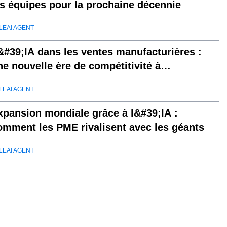
es équipes pour la prochaine décennie
LEAI AGENT
&#39;IA dans les ventes manufacturières :
ne nouvelle ère de compétitivité à
&#39;exportation
LEAI AGENT
xpansion mondiale grâce à l&#39;IA :
omment les PME rivalisent avec les géants
LEAI AGENT