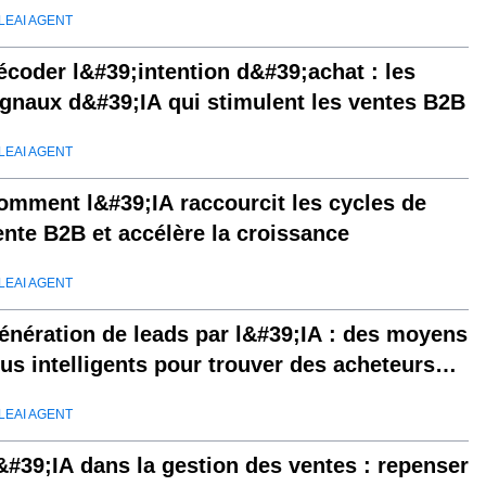
LEAI AGENT
écoder l&#39;intention d&#39;achat : les
ignaux d&#39;IA qui stimulent les ventes B2B
LEAI AGENT
omment l&#39;IA raccourcit les cycles de
ente B2B et accélère la croissance
LEAI AGENT
énération de leads par l&#39;IA : des moyens
lus intelligents pour trouver des acheteurs
ualifiés
LEAI AGENT
&#39;IA dans la gestion des ventes : repenser