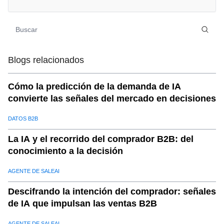
IApara Mercados Internacionales
06
.
IA en acción: un ejemplo del mundo real
07
.
El futuro dePrevisión de ventasen los Mercados
Internacionales
Blogs relacionados
Cómo la predicción de la demanda de IA
convierte las señales del mercado en decisiones
DATOS B2B
La IA y el recorrido del comprador B2B: del
conocimiento a la decisión
AGENTE DE SALEAI
Descifrando la intención del comprador: señales
de IA que impulsan las ventas B2B
AGENTE DE SALEAI