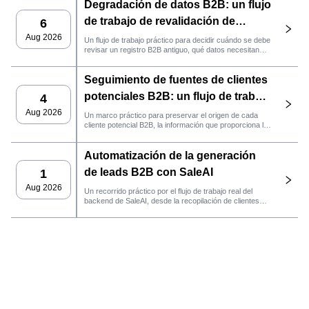
Degradación de datos B2B: un flujo
de trabajo de revalidación de
6
clientes potenciales con SaleAI
Aug 2026
Un flujo de trabajo práctico para decidir cuándo se debe
revisar un registro B2B antiguo, qué datos necesitan
nuevas pruebas y si el cliente potencial está listo para
la gestión de relaciones con el cliente (CRM) o para
Seguimiento de fuentes de clientes
contactarlo.
potenciales B2B: un flujo de trabajo
4
práctico de SaleAI
Aug 2026
Un marco práctico para preservar el origen de cada
cliente potencial B2B, la información que proporciona la
fuente y la siguiente acción de ventas que debe llevarse
a cabo en SaleAI.
Automatización de la generación
de leads B2B con SaleAI
1
Aug 2026
Un recorrido práctico por el flujo de trabajo real del
backend de SaleAI, desde la recopilación de clientes
potenciales de múltiples fuentes y los activos de datos
persistentes hasta el contacto por correo electrónico, la
gestión del CRM y el seguimiento del rendimiento.