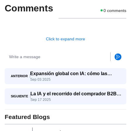
Comments
0
comments
Click to expand more
Expansión global con IA: cómo las
ANTERIOR
Sep 03 2025
pymes compiten con los gigantes
La IA y el recorrido del comprador B2B:
SIGUIENTE
Sep 17 2025
del conocimiento a la decisión
Featured Blogs