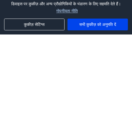
डिवाइस पर कुकीज़ और अन्य प्रौद्योगिकियों के भंडारण के लिए सहमति देते हैं।
गोपनीयता नीति
कुकीज़ सेटिंग्स
सभी कुकीज़ को अनुमति दें
Phone:
+1(341)231-2122
E-mail:
marketing@saleai.ai
Address:
7901 4TH ST N STE 300
ST.PETERSBURG,FL.US 33702