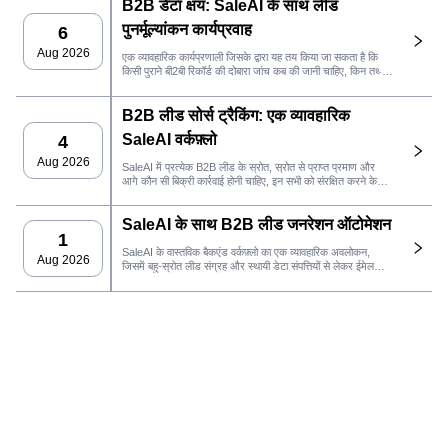
B2B डेटा क्षय: SaleAI के साथ लीड
पुनर्मूल्यांकन कार्यप्रवाह
6
Aug 2026
एक व्यावहारिक कार्यप्रणाली जिसके द्वारा यह तय किया जा सकता है कि
किसी पुराने बी2बी रिकॉर्ड की दोबारा जांच कब की जानी चाहिए, किन तथ्यों
के लिए नए साक्ष्य की आवश्यकता है, और क्या लीड सीआरएम या
आउटरीच के लिए तैयार है।
B2B लीड सोर्स ट्रैकिंग: एक व्यावहारिक
SaleAI वर्कफ़्लो
4
Aug 2026
SaleAI में प्रत्येक B2B लीड के स्रोत, स्रोत से प्राप्त प्रमाण और
आगे कौन सी बिक्री कार्रवाई होनी चाहिए, इन सभी को संरक्षित करने के
लिए एक व्यावहारिक ढांचा।
SaleAI के साथ B2B लीड जनरेशन ऑटोमेशन
1
SaleAI के वास्तविक बैकएंड वर्कफ़्लो का एक व्यावहारिक अवलोकन,
Aug 2026
जिसमें बहु-स्रोत लीड संग्रह और स्थायी डेटा संपत्तियों से लेकर ईमेल
आउटरीच, CRM स्वामित्व और प्रदर्शन ट्रैकिंग तक सब कुछ शामिल है।