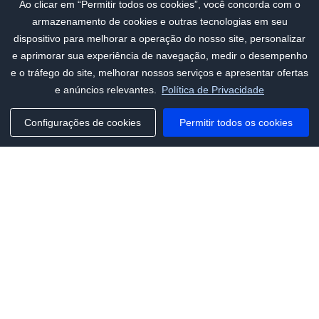
Ao clicar em “Permitir todos os cookies”, você concorda com o
armazenamento de cookies e outras tecnologias em seu
dispositivo para melhorar a operação do nosso site, personalizar
e aprimorar sua experiência de navegação, medir o desempenho
e o tráfego do site, melhorar nossos serviços e apresentar ofertas
e anúncios relevantes.
Política de Privacidade
Configurações de cookies
Permitir todos os cookies
Phone:
+1(341)231-2122
E-mail:
marketing@saleai.ai