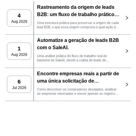
Rastreamento da origem de leads
B2B: um fluxo de trabalho prático
4
da SaleAI
Aug 2026
Uma estrutura prática para preservar a origem de cada
lead B2B, o que essa origem comprova e qual ação de
vendas deve ser realizada em seguida no SaleAI.
Automatize a geração de leads B2B
com o SaleAI.
1
Aug 2026
Uma análise prática do fluxo de trabalho real do
backend da SaleAI, desde a coleta de leads de
múltiplas fontes e ativos de dados persistentes até o
contato por e-mail, gerenciamento de CRM e
Encontre empresas reais a partir de
acompanhamento de desempenho.
uma única solicitação de
6
comprador com o agente
Jul 2026
Como descrever os compradores desejados, analisar
as empresas retornadas e mover apenas os registros
LeadFinder da SaleAI.
qualificados para o próximo fluxo de trabalho do SaleAI.