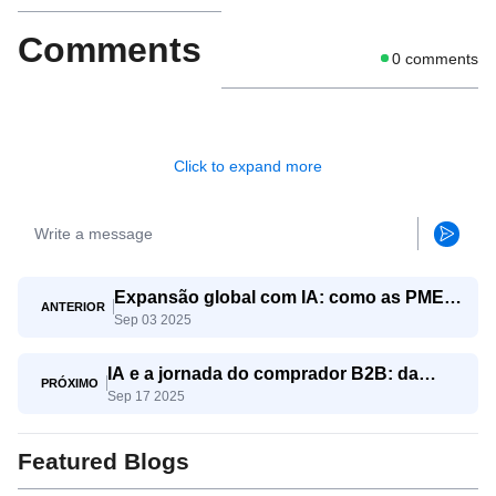
Comments
0
comments
Click to expand more
Expansão global com IA: como as PMEs
ANTERIOR
Sep 03 2025
competem com os gigantes
IA e a jornada do comprador B2B: da
PRÓXIMO
Sep 17 2025
conscientização à decisão
Featured Blogs