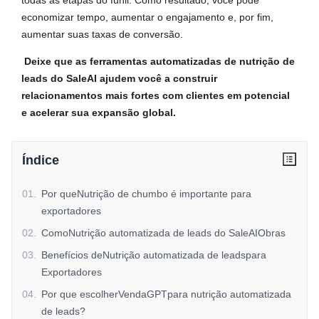
todas as etapas do funil. Como resultado, você pode
economizar tempo, aumentar o engajamento e, por fim,
aumentar suas taxas de conversão.
Deixe que as ferramentas automatizadas de nutrição de
leads do SaleAI ajudem você a construir
relacionamentos mais fortes com clientes em potencial
e acelerar sua expansão global.
Índice
01
.
Por queNutrição de chumbo é importante para
exportadores
02
.
ComoNutrição automatizada de leads do SaleAIObras
03
.
Benefícios deNutrição automatizada de leadspara
Exportadores
04
.
Por que escolherVendaGPTpara nutrição automatizada
de leads?