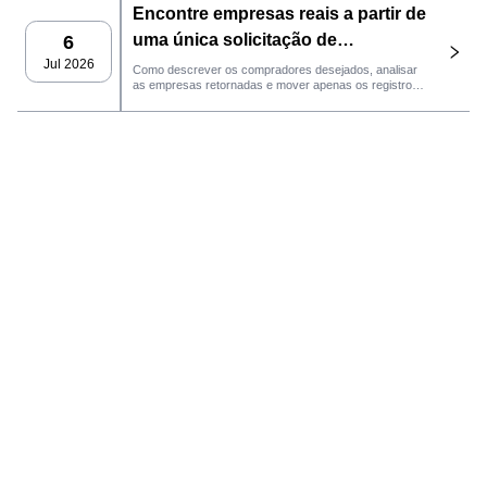
Encontre empresas reais a partir de
acompanhamento de desempenho.
uma única solicitação de
6
comprador com o agente
Jul 2026
Como descrever os compradores desejados, analisar
as empresas retornadas e mover apenas os registros
LeadFinder da SaleAI.
qualificados para o próximo fluxo de trabalho do SaleAI.