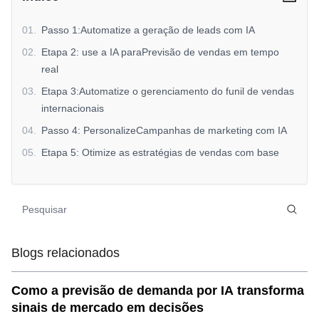
01
.
Passo 1:Automatize a geração de leads com IA
02
.
Etapa 2: use a IA paraPrevisão de vendas em tempo
real
03
.
Etapa 3:Automatize o gerenciamento do funil de vendas
internacionais
04
.
Passo 4: PersonalizeCampanhas de marketing com IA
05
.
Etapa 5: Otimize as estratégias de vendas com base
emInsights de IA
06
.
Conclusão: Desbloqueie o poder da IA paraOtimização
de vendas internacionais
Blogs relacionados
Como a previsão de demanda por IA transforma
sinais de mercado em decisões