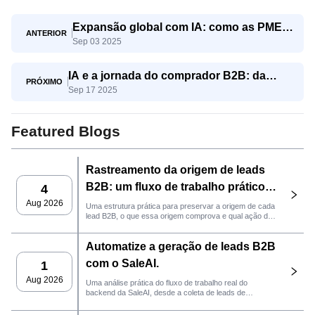
Expansão global com IA: como as PMEs
ANTERIOR
Sep 03 2025
competem com os gigantes
IA e a jornada do comprador B2B: da
PRÓXIMO
Sep 17 2025
conscientização à decisão
Featured Blogs
Rastreamento da origem de leads
B2B: um fluxo de trabalho prático
4
da SaleAI
Aug 2026
Uma estrutura prática para preservar a origem de cada
lead B2B, o que essa origem comprova e qual ação de
vendas deve ser realizada em seguida no SaleAI.
Automatize a geração de leads B2B
com o SaleAI.
1
Aug 2026
Uma análise prática do fluxo de trabalho real do
backend da SaleAI, desde a coleta de leads de
múltiplas fontes e ativos de dados persistentes até o
contato por e-mail, gerenciamento de CRM e