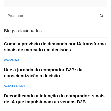
05
.
Por que escolher o SaleAI paraAutomação de vendas
internacionais?
06
.
Comece a otimizar seuVendas InternacionaisHoje
07
.
Explore o SaleAI hoje
Blogs relacionados
Como a previsão de demanda por IA transforma
sinais de mercado em decisões
DADOS B2B
IA e a jornada do comprador B2B: da
conscientização à decisão
AGENTE SALEAI
Decodificando a intenção do comprador: sinais
de IA que impulsionam as vendas B2B