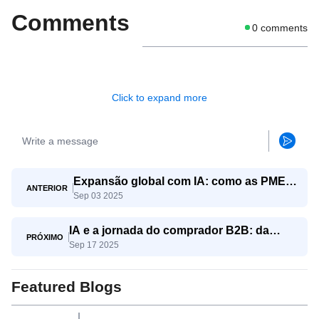
Comments
0
comments
Click to expand more
Expansão global com IA: como as PMEs
ANTERIOR
Sep 03 2025
competem com os gigantes
IA e a jornada do comprador B2B: da
PRÓXIMO
Sep 17 2025
conscientização à decisão
Featured Blogs