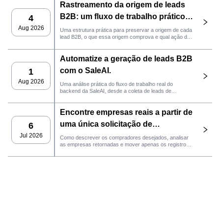
Rastreamento da origem de leads
B2B: um fluxo de trabalho prático
4
da SaleAI
Aug 2026
Uma estrutura prática para preservar a origem de cada
lead B2B, o que essa origem comprova e qual ação de
vendas deve ser realizada em seguida no SaleAI.
Automatize a geração de leads B2B
com o SaleAI.
1
Aug 2026
Uma análise prática do fluxo de trabalho real do
backend da SaleAI, desde a coleta de leads de
múltiplas fontes e ativos de dados persistentes até o
contato por e-mail, gerenciamento de CRM e
Encontre empresas reais a partir de
acompanhamento de desempenho.
uma única solicitação de
6
comprador com o agente
Jul 2026
Como descrever os compradores desejados, analisar
as empresas retornadas e mover apenas os registros
LeadFinder da SaleAI.
qualificados para o próximo fluxo de trabalho do SaleAI.